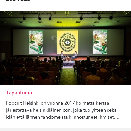
Tapahtuma
Popcult Helsinki on vuonna 2017 kolmatta kertaa
järjestettävä helsinkiläinen con, joka tuo yhteen sekä
idän että lännen fandomeista kiinnostuneet ihmiset.
…