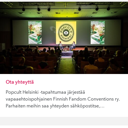
Ota yhteyttä
Popcult Helsinki -tapahtumaa järjestää
vapaaehtoispohjainen Finnish Fandom Conventions ry.
Parhaiten meihin saa yhteyden sähköpostitse,
…