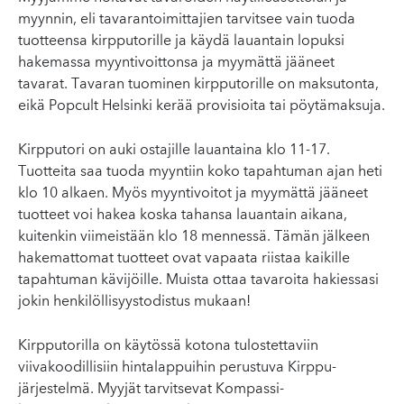
myynnin, eli tavarantoimittajien tarvitsee vain tuoda
tuotteensa kirpputorille ja käydä lauantain lopuksi
hakemassa myyntivoittonsa ja myymättä jääneet
tavarat. Tavaran tuominen kirpputorille on maksutonta,
eikä Popcult Helsinki kerää provisioita tai pöytämaksuja.
Kirpputori on auki ostajille lauantaina klo 11-17.
Tuotteita saa tuoda myyntiin koko tapahtuman ajan heti
klo 10 alkaen. Myös myyntivoitot ja myymättä jääneet
tuotteet voi hakea koska tahansa lauantain aikana,
kuitenkin viimeistään klo 18 mennessä. Tämän jälkeen
hakemattomat tuotteet ovat vapaata riistaa kaikille
tapahtuman kävijöille. Muista ottaa tavaroita hakiessasi
jokin henkilöllisyystodistus mukaan!
Kirpputorilla on käytössä kotona tulostettaviin
viivakoodillisiin hintalappuihin perustuva Kirppu-
järjestelmä. Myyjät tarvitsevat Kompassi-