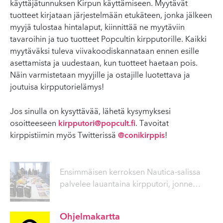
käyttäjätunnuksen Kirpun käyttämiseen. Myytävät
tuotteet kirjataan järjestelmään etukäteen, jonka jälkeen
myyjä tulostaa hintalaput, kiinnittää ne myytäviin
tavaroihin ja tuo tuotteet Popcultin kirpputorille. Kaikki
myytäväksi tuleva viivakoodiskannataan ennen esille
asettamista ja uudestaan, kun tuotteet haetaan pois.
Näin varmistetaan myyjille ja ostajille luotettava ja
joutuisa kirpputorielämys!
Jos sinulla on kysyttävää, lähetä kysymyksesi
osoitteeseen
kirpputori@popcult.fi
. Tavoitat
kirppistiimin myös Twitterissä
@conikirppis
!
Ensimmäisen kerroksen Nautica-salissa
palvelee lauantaina kirpputori, jonne
…
Ohjelmakartta