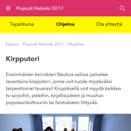
Valikko
Popcult Helsinki 2017
Tapahtuma
Ohjelma
Ota yhteyttä
Etusivu
/
Popcult Helsinki 2017
/
Ohjelma
Kirpputori
Ensimmäisen kerroksen Nautica-salissa palvelee
lauantaina kirpputori, jonne voit tuoda myytäväksi
tarpeettomat tavarasi! Kirppiksellä voit myydä kaikkea
tv-sarjoihin, peleihin, kirjallisuuteen ja muuhun
populaarikulttuuriin tai fanitukseen liittyvää.