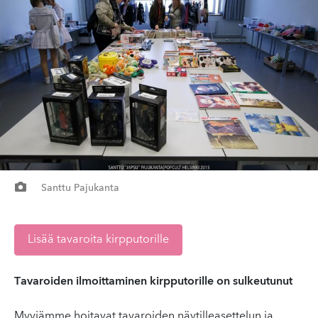
Santtu Pajukanta
Lisää tavaroita kirpputorille
Tavaroiden ilmoittaminen kirpputorille on sulkeutunut
Myyjämme hoitavat tavaroiden näytilleasettelun ja