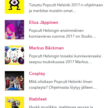
Tutustu Popcult Helsinki 2017:n ohjelmaan
ja merkitse muistiin omat
…
Eliza Jäppinen
Popcult Helsingin ensimmäinen
kunniavieras vuonna 2017 on Studio
…
Markus Bäckman
Popcult Helsingin toiseksi kunniavieraaksi
saapuu toukokuussa 2017 Markus
…
Cosplay
Mitä olisikaan Popcult Helsinki ilman
cosplayta? Ohjelmasta löytyy jälleen
…
Iltabileet
Hyvää musiikkia, mahtavaa seuraa ja