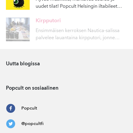
uudet tilat! Popcult Helsingin iltabileet
…
Kirpputori
Ensimmäisen kerroksen Nautica-salissa
palvelee lauantaina kirpputori, jonne
…
Uutta blogissa
Popcult on sosiaalinen
Popcult
@popcultfi