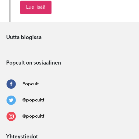
Lue lisää
Uutta blogissa
Popcult on sosiaalinen
Popcult
@popcultfi
@popcultfi
Yhteystiedot