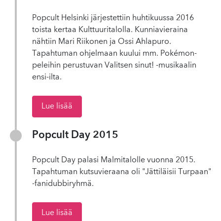
Popcult Helsinki järjestettiin huhtikuussa 2016
toista kertaa Kulttuuritalolla. Kunniavieraina
nähtiin Mari Riikonen ja Ossi Ahlapuro.
Tapahtuman ohjelmaan kuului mm. Pokémon-
peleihin perustuvan Valitsen sinut! -musikaalin
ensi-ilta.
Lue lisää
Popcult Day 2015
Popcult Day palasi Malmitalolle vuonna 2015.
Tapahtuman kutsuvieraana oli "Jättiläisii Turpaan"
-fanidubbiryhmä.
Lue lisää