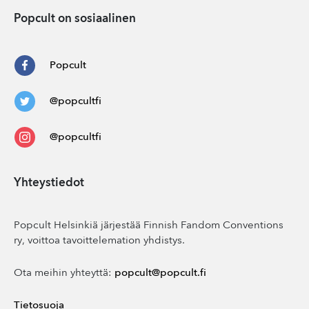
Popcult on sosiaalinen
Popcult
@popcultfi
@popcultfi
Yhteystiedot
Popcult Helsinkiä järjestää Finnish Fandom Conventions
ry, voittoa tavoittelemation yhdistys.
Ota meihin yhteyttä:
popcult@popcult.fi
Tietosuoja