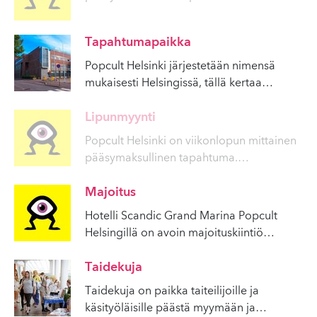
Tapahtumapaikka
Popcult Helsinki järjestetään nimensä
mukaisesti Helsingissä, tällä kertaa
…
Lipunmyynti
Popcult Helsinki on viikonlopun mittainen
pääsymaksullinen tapahtuma.
…
Majoitus
Hotelli Scandic Grand Marina Popcult
Helsingillä on avoin majoituskiintiö
…
Taidekuja
Taidekuja on paikka taiteilijoille ja
käsityöläisille päästä myymään ja
…