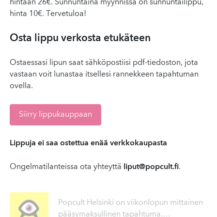
hintaan 26€. Sunnuntaina myynnissä on sunnuntailippu,
hinta 10€. Tervetuloa!
Osta lippu verkosta etukäteen
Ostaessasi lipun saat sähköpostiisi pdf-tiedoston, jota
vastaan voit lunastaa itsellesi rannekkeen tapahtuman
ovella.
Siirry lippukauppaan
Lippuja ei saa ostettua enää verkkokaupasta
Ongelmatilanteissa ota yhteyttä
liput@popcult.fi
.
Popcult Helsinki on viikonlopun mittainen
pääsymaksullinen tapahtuma.
…