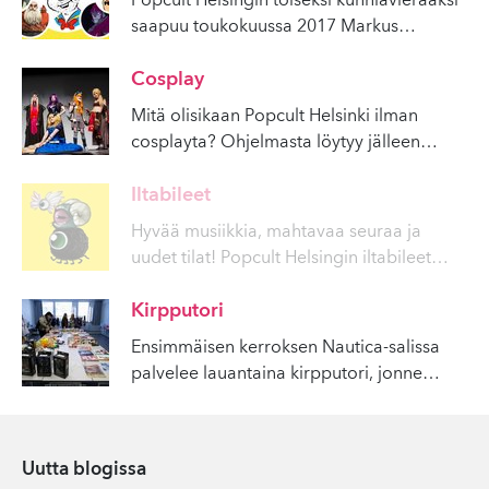
Popcult Helsingin toiseksi kunniavieraaksi
saapuu toukokuussa 2017 Markus
…
Cosplay
Mitä olisikaan Popcult Helsinki ilman
cosplayta? Ohjelmasta löytyy jälleen
…
Iltabileet
Hyvää musiikkia, mahtavaa seuraa ja
uudet tilat! Popcult Helsingin iltabileet
…
Kirpputori
Ensimmäisen kerroksen Nautica-salissa
palvelee lauantaina kirpputori, jonne
…
Uutta blogissa