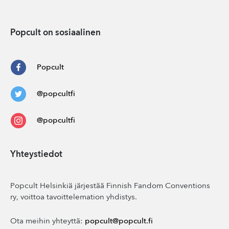
Popcult on sosiaalinen
Popcult
@popcultfi
@popcultfi
Yhteystiedot
Popcult Helsinkiä järjestää Finnish Fandom Conventions
ry, voittoa tavoittelemation yhdistys.
Ota meihin yhteyttä:
popcult@popcult.fi