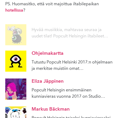
PS. Huomasitko, että voit majoittua iltabilepaikan
hotellissa
?
Hyvää musiikkia, mahtavaa seuraa ja
uudet tilat! Popcult Helsingin iltabileet
…
Ohjelmakartta
Tutustu Popcult Helsinki 2017:n ohjelmaan
ja merkitse muistiin omat
…
Eliza Jäppinen
Popcult Helsingin ensimmäinen
kunniavieras vuonna 2017 on Studio
…
Markus Bäckman