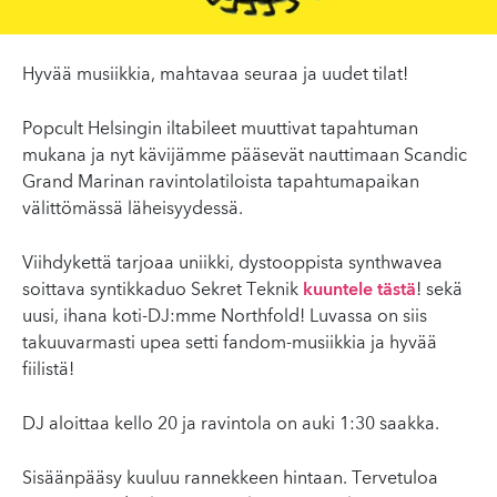
Hyvää musiikkia, mahtavaa seuraa ja uudet tilat!
Popcult Helsingin iltabileet muuttivat tapahtuman
mukana ja nyt kävijämme pääsevät nauttimaan Scandic
Grand Marinan ravintolatiloista tapahtumapaikan
välittömässä läheisyydessä.
Viihdykettä tarjoaa uniikki, dystooppista synthwavea
soittava syntikkaduo Sekret Teknik
kuuntele tästä
! sekä
uusi, ihana koti-DJ:mme Northfold! Luvassa on siis
takuuvarmasti upea setti fandom-musiikkia ja hyvää
fiilistä!
DJ aloittaa kello 20 ja ravintola on auki 1:30 saakka.
Sisäänpääsy kuuluu rannekkeen hintaan. Tervetuloa