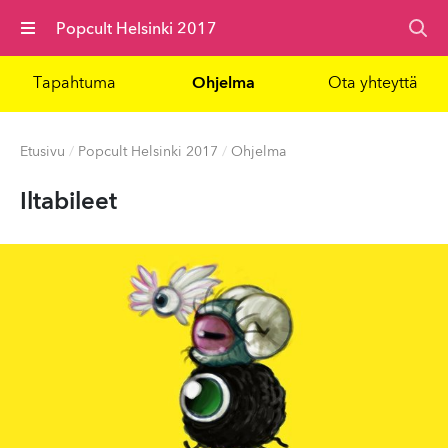
Valikko
Popcult Helsinki 2017
Tapahtuma
Ohjelma
Ota yhteyttä
Etusivu
/
Popcult Helsinki 2017
/
Ohjelma
Iltabileet