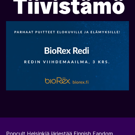
Popcult Helsinkiä järjestää Finnish Fandom