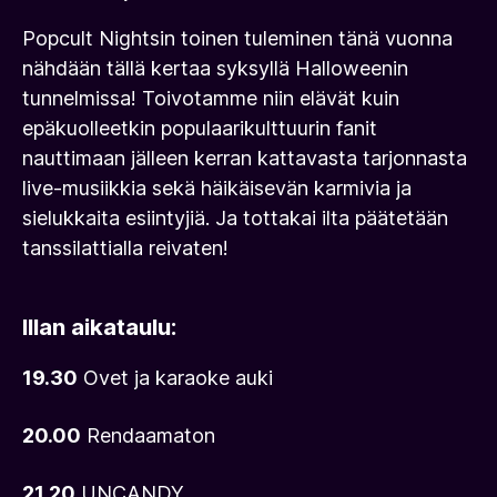
Popcult Nightsin toinen tuleminen tänä vuonna
nähdään tällä kertaa syksyllä Halloweenin
tunnelmissa! Toivotamme niin elävät kuin
epäkuolleetkin populaarikulttuurin fanit
nauttimaan jälleen kerran kattavasta tarjonnasta
live-musiikkia sekä häikäisevän karmivia ja
sielukkaita esiintyjiä. Ja tottakai ilta päätetään
tanssilattialla reivaten!
Illan aikataulu:
19.30
Ovet ja karaoke auki
20.00
Rendaamaton
21.20
UNCANDY