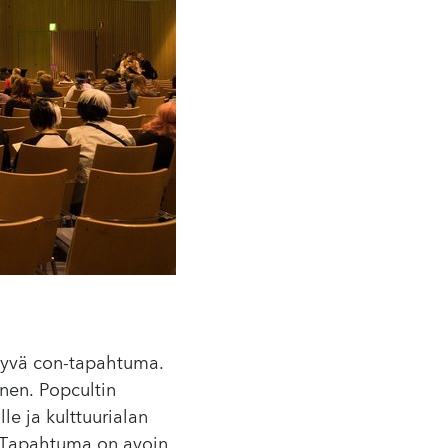
ttyvä con-tapahtuma.
nen. Popcultin
le ja kulttuurialan
hin. Tapahtuma on avoin