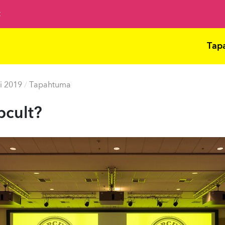
t
Tap
i 2019
/
Tapahtuma
pcult?