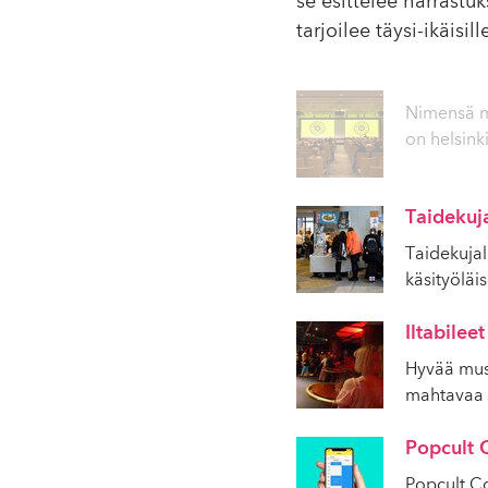
se esittelee harrast
tarjoilee täysi-ikäisil
Nimensä mu
on helsink
Taidekuj
Taidekujall
käsityöläi
Iltabileet
Hyvää musi
mahtavaa 
Popcult
Popcult C