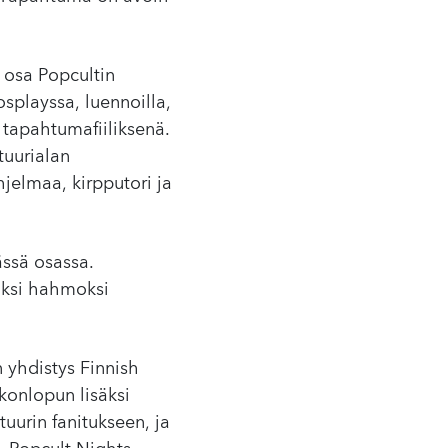
ä osa Popcultin
splayssa, luennoilla,
 tapahtumafiiliksenä.
tuurialan
hjelmaa, kirpputori ja
ssä osassa.
vaksi hahmoksi
 yhdistys Finnish
onlopun lisäksi
uurin fanitukseen, ja