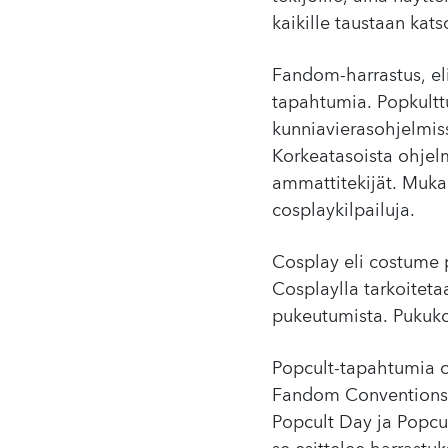
kaikille taustaan kat
Fandom-harrastus, eli
tapahtumia. Popkulttu
kunniavierasohjelmiss
Korkeatasoista ohjelm
ammattitekijät. Mukan
cosplaykilpailuja.
Cosplay eli costume 
Cosplaylla tarkoiteta
pukeutumista. Pukuko
Popcult-tapahtumia o
Fandom Conventions r
Popcult Day ja Popcul