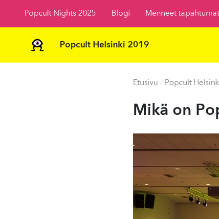
Popcult Nights 2025
Blogi
Menneet tapahtuma
Popcult Helsinki 2019
Etusivu
/
Popcult Helsink
Mikä on Po