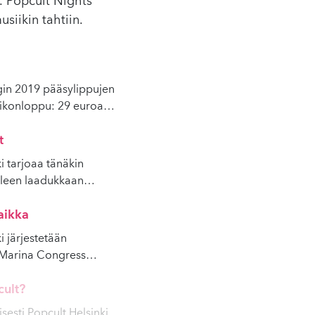
. Popcult Nights
usiikin tahtiin.
gin 2019 pääsylippujen
iikonloppu: 29 euroa
…
t
i tarjoaa tänäkin
lleen laadukkaan
…
aikka
i järjestetään
 Marina Congress
…
ult?
esti Popcult Helsinki