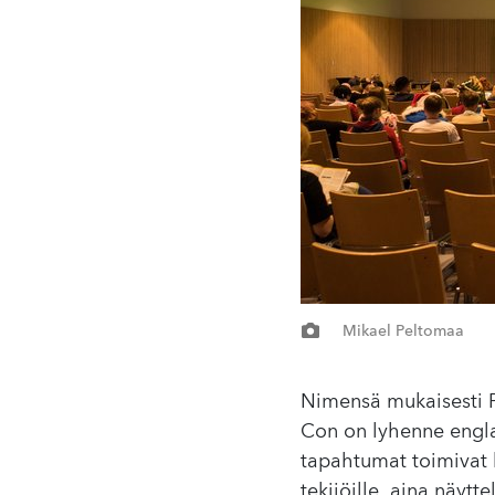
Mikael Peltomaa
Nimensä mukaisesti P
Con on lyhenne engla
tapahtumat toimivat k
tekijöille, aina näytte