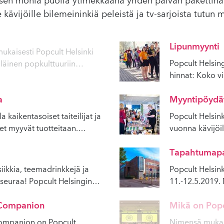
uksen monia puolia ytimekkäänä yhden päivän pakettina
le kävijöille bilemeininkiä peleistä ja tv-sarjoista tutun m
Lipunmyynti
kaisesti Popcult Helsinki
Popcult Helsin
iläinen popkulttuuriin
…
hinnat: Koko v
a
Myyntipöydä
a kaikentasoiset taiteilijat ja
Popcult Helsink
set myyvät tuotteitaan.
…
vuonna kävijöi
Tapahtumap
ikkia, teemadrinkkejä ja
Popcult Helsink
seuraa! Popcult Helsingin
…
11.-12.5.2019.
 Companion
Mikä on Popc
ompanion on Popcult
Nimensä mukais