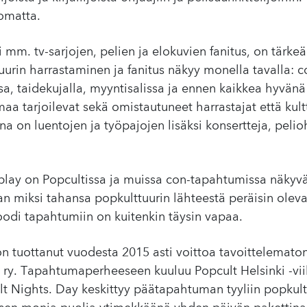
somatta.
 mm. tv-sarjojen, pelien ja elokuvien fanitus, on tärke
urin harrastaminen ja fanitus näkyy monella tavalla: co
a, taidekujalla, myyntisalissa ja ennen kaikkea hyvänä
aa tarjoilevat sekä omistautuneet harrastajat että kult
a on luentojen ja työpajojen lisäksi konsertteja, pelio
play on Popcultissa ja muissa con-tapahtumissa näkyvä
an miksi tahansa popkulttuurin lähteestä peräisin ole
odi tapahtumiin on kuitenkin täysin vapaa.
n tuottanut vuodesta 2015 asti voittoa tavoittelematon
y. Tapahtumaperheeseen kuuluu Popcult Helsinki -viik
t Nights. Day keskittyy päätapahtuman tyyliin popkultt