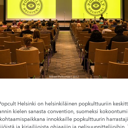
opcult Helsinki on helsinkiläinen popkulttuuriin keski
nnin kielen sanasta convention, suomeksi kokoontumi
ohtaamispaikkana innokkaille popkulttuurin harrastajil
lijöistä ja kirjailijoista ohjaajiin ja pelisuunnittelijoi