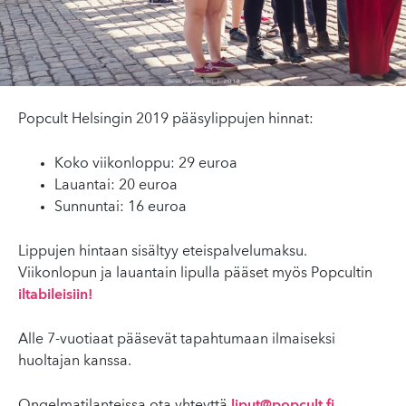
Popcult Helsingin 2019 pääsylippujen hinnat:
Koko viikonloppu: 29 euroa
Lauantai: 20 euroa
Sunnuntai: 16 euroa
Lippujen hintaan sisältyy eteispalvelumaksu.
Viikonlopun ja lauantain lipulla pääset myös Popcultin
iltabileisiin!
Alle 7-vuotiaat pääsevät tapahtumaan ilmaiseksi
huoltajan kanssa.
Ongelmatilanteissa ota yhteyttä
liput@popcult.fi
.