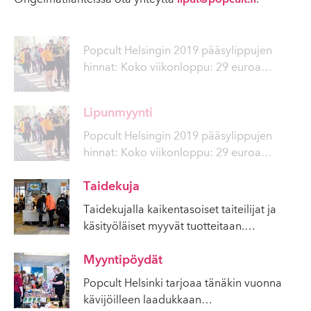
Popcult Helsingin 2019 pääsylippujen
hinnat: Koko viikonloppu: 29 euroa
…
Lipunmyynti
Popcult Helsingin 2019 pääsylippujen
hinnat: Koko viikonloppu: 29 euroa
…
Taidekuja
Taidekujalla kaikentasoiset taiteilijat ja
käsityöläiset myyvät tuotteitaan.
…
Myyntipöydät
Popcult Helsinki tarjoaa tänäkin vuonna
kävijöilleen laadukkaan
…