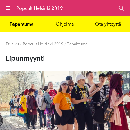
Valikko
Popcult Helsinki 2019
Tapahtuma
Ohjelma
Ota yhteyttä
Etusivu
/
Popcult Helsinki 2019
/
Tapahtuma
Lipunmyynti