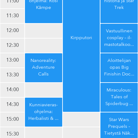
11:00
oh­jel­ma: Rosi
historia ja Star
Kämpe
Trek
11:30
12:00
Vas­tuul­li­nen
Kirpputori
cosplay – il­
mas­to­tal­koo
...
12:30
13:00
Nanoreality:
Aloit­te­li­jan
Adventure
opas Big
Calls
Finishin Doc
...
13:30
14:00
Miraculous:
Tales of
Spiderbug
...
14:30
Kun­nia­vie­ras­
oh­jel­ma:
Herbalisti &
...
15:00
Star Wars
Prequels –
Tietystä Nä­k
...
15:30