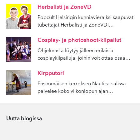
Herbalisti ja ZoneVD
Popcult Helsingin kunniavieraiksi saapuvat
tubettajat Herbalisti ja ZoneVD!
…
Cosplay- ja photoshoot-kilpailut
Ohjelmasta löytyy jälleen erilaisia
cosplaykilpailuja, joihin voit ottaa osaa
…
Kirpputori
Ensimmäisen kerroksen Nautica-salissa
palvelee koko viikonlopun ajan
…
Uutta blogissa