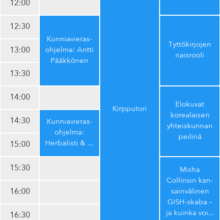
12:00
12:30
Kun­nia­vie­ras­
Tyt­tö­kir­jo­jen
13:00
oh­jel­ma: Antti
naisrooli
Pääkkönen
13:30
14:00
Elokuvat
Kirpputori
korealaisen
14:30
Kun­nia­vie­ras­
yh­teis­kun­nan
oh­jel­ma:
peilinä
Herbalisti &
...
15:00
15:30
Misha
Collinsin kan­
16:00
sain­vä­li­nen
GISH-skaba –
ja kuinka voi
...
16:30