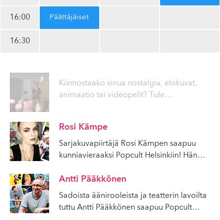
16:00
Päät­tä­jäi­set
16:30
Kiinnostaako sinua nostalgia, elokuvat,
animaatio tai videopelit? Tule
…
Rosi Kämpe
Sarjakuvapiirtäjä Rosi Kämpen saapuu
kunniavieraaksi Popcult Helsinkiin! Hän
…
Antti Pääkkönen
Sadoista äänirooleista ja teatterin lavoilta
tuttu Antti Pääkkönen saapuu Popcult
…