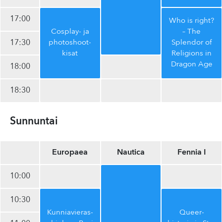
17:00
Who is right?
Cosplay- ja
– The
17:30
photoshoot-
Splendor of
kisat
Religions in
Dragon Age
18:00
18:30
Sunnuntai
Europaea
Nautica
Fennia I
10:00
10:30
Kun­nia­vie­ras­
Queer-