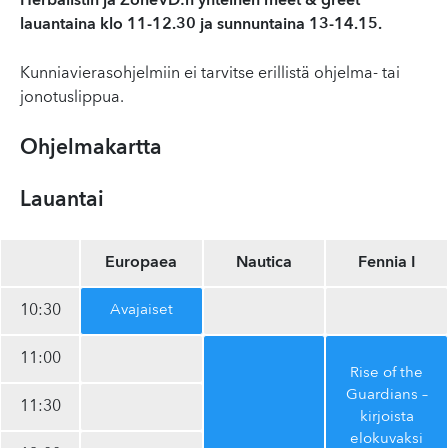
Herbalistin ja ZoneVD:n yhteinen meet & greet
lauantaina klo 11-12.30 ja sunnuntaina 13-14.15.
Kunniavierasohjelmiin ei tarvitse erillistä ohjelma- tai
jonotuslippua.
Ohjelmakartta
Lauantai
Europaea
Nautica
Fennia I
10:30
Avajaiset
11:00
Rise of the
Guardians –
11:30
kirjoista
elokuvaksi