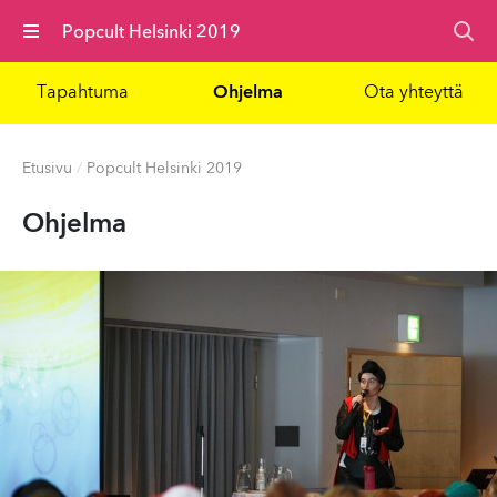
Valikko
Popcult Helsinki 2019
Tapahtuma
Ohjelma
Ota yhteyttä
Etusivu
/
Popcult Helsinki 2019
Ohjelma