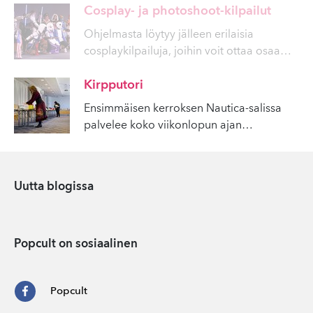
Cosplay- ja photoshoot-kilpailut
Ohjelmasta löytyy jälleen erilaisia
cosplaykilpailuja, joihin voit ottaa osaa
…
Kirpputori
Ensimmäisen kerroksen Nautica-salissa
palvelee koko viikonlopun ajan
…
Uutta blogissa
Popcult on sosiaalinen
Popcult