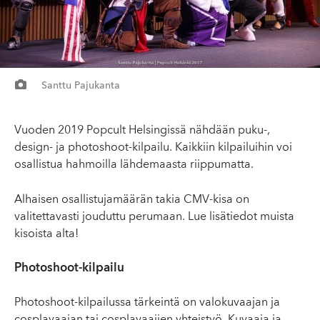
Santtu Pajukanta
Vuoden 2019 Popcult Helsingissä nähdään puku-,
design- ja photoshoot-kilpailu. Kaikkiin kilpailuihin voi
osallistua hahmoilla lähdemaasta riippumatta.
Alhaisen osallistujamäärän takia CMV-kisa on
valitettavasti jouduttu perumaan. Lue lisätiedot muista
kisoista alta!
Photoshoot-kilpailu
Photoshoot-kilpailussa tärkeintä on valokuvaajan ja
cosplayaajan tai cosplayaajien yhteistyö. Kuvaaja ja