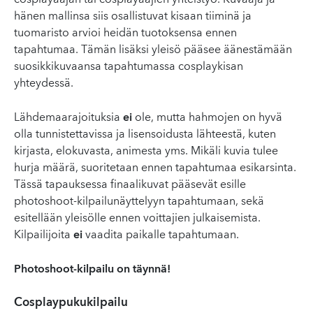
hänen mallinsa siis osallistuvat kisaan tiiminä ja
tuomaristo arvioi heidän tuotoksensa ennen
tapahtumaa. Tämän lisäksi yleisö pääsee äänestämään
suosikkikuvaansa tapahtumassa cosplaykisan
yhteydessä.
Lähdemaarajoituksia
ei
ole, mutta hahmojen on hyvä
olla tunnistettavissa ja lisensoidusta lähteestä, kuten
kirjasta, elokuvasta, animesta yms. Mikäli kuvia tulee
hurja määrä, suoritetaan ennen tapahtumaa esikarsinta.
Tässä tapauksessa finaalikuvat pääsevät esille
photoshoot-kilpailunäyttelyyn tapahtumaan, sekä
esitellään yleisölle ennen voittajien julkaisemista.
Kilpailijoita
ei
vaadita paikalle tapahtumaan.
Photoshoot-kilpailu on täynnä!
Cosplaypukukilpailu