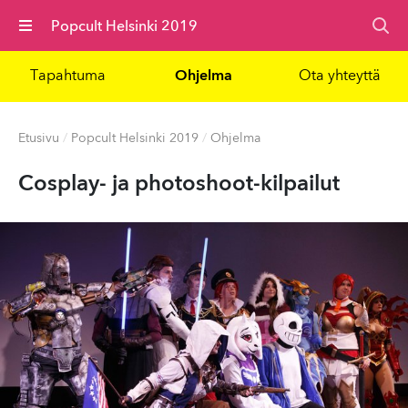
Valikko
Popcult Helsinki 2019
Tapahtuma
Ohjelma
Ota yhteyttä
Etusivu
/
Popcult Helsinki 2019
/
Ohjelma
Cosplay- ja photoshoot-kilpailut