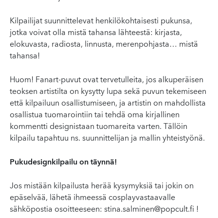
Kilpailijat suunnittelevat henkilökohtaisesti pukunsa,
jotka voivat olla mistä tahansa lähteestä: kirjasta,
elokuvasta, radiosta, linnusta, merenpohjasta… mistä
tahansa!
Huom! Fanart-puvut ovat tervetulleita, jos alkuperäisen
teoksen artistilta on kysytty lupa sekä puvun tekemiseen
että kilpailuun osallistumiseen, ja artistin on mahdollista
osallistua tuomarointiin tai tehdä oma kirjallinen
kommentti designistaan tuomareita varten. Tällöin
kilpailu tapahtuu ns. suunnittelijan ja mallin yhteistyönä.
Pukudesignkilpailu on täynnä!
Jos mistään kilpailusta herää kysymyksiä tai jokin on
epäselvää, lähetä ihmeessä cosplayvastaavalle
sähköpostia osoitteeseen:
stina.salminen@popcult.fi
!