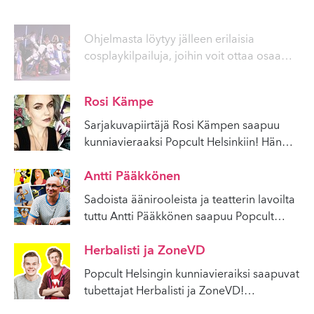
Ohjelmasta löytyy jälleen erilaisia
cosplaykilpailuja, joihin voit ottaa osaa
…
Rosi Kämpe
Sarjakuvapiirtäjä Rosi Kämpen saapuu
kunniavieraaksi Popcult Helsinkiin! Hän
…
Antti Pääkkönen
Sadoista äänirooleista ja teatterin lavoilta
tuttu Antti Pääkkönen saapuu Popcult
…
Herbalisti ja ZoneVD
Popcult Helsingin kunniavieraiksi saapuvat
tubettajat Herbalisti ja ZoneVD!
…