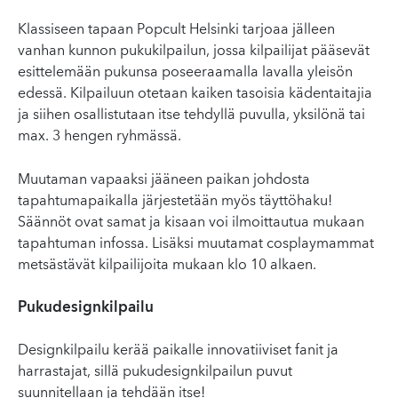
Klassiseen tapaan Popcult Helsinki tarjoaa jälleen
vanhan kunnon pukukilpailun, jossa kilpailijat pääsevät
esittelemään pukunsa poseeraamalla lavalla yleisön
edessä. Kilpailuun otetaan kaiken tasoisia kädentaitajia
ja siihen osallistutaan itse tehdyllä puvulla, yksilönä tai
max. 3 hengen ryhmässä.
Muutaman vapaaksi jääneen paikan johdosta
tapahtumapaikalla järjestetään myös täyttöhaku!
Säännöt ovat samat ja kisaan voi ilmoittautua mukaan
tapahtuman infossa. Lisäksi muutamat cosplaymammat
metsästävät kilpailijoita mukaan klo 10 alkaen.
Pukudesignkilpailu
Designkilpailu kerää paikalle innovatiiviset fanit ja
harrastajat, sillä pukudesignkilpailun puvut
suunnitellaan ja tehdään itse!