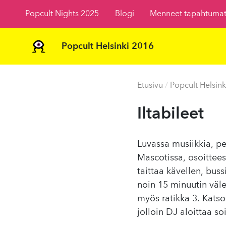
Popcult Nights 2025
Blogi
Menneet tapahtuma
Popcult Helsinki 2016
Etusivu
/
Popcult Helsink
Iltabileet
Luvassa musiikkia, pel
Mascotissa, osoittees
taittaa kävellen, buss
noin 15 minuutin väl
myös ratikka 3. Kats
jolloin DJ aloittaa so