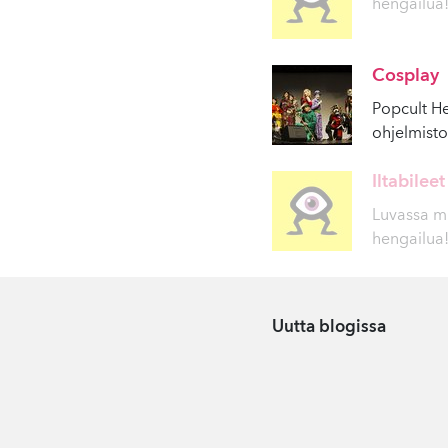
hengailua!
Cosplay
Popcult He
ohjelmist
Iltabileet
Luvassa mu
hengailua!
Uutta blogissa