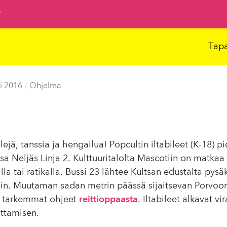
t
Tap
i 2016
/
Ohjelma
ejä, tanssia ja hengailua! Popcultin iltabileet (K-18) p
sa Neljäs Linja 2. Kulttuuritalolta Mascotiin on matkaa
illa tai ratikalla. Bussi 23 lähtee Kultsan edustalta pysä
ein. Muutaman sadan metrin päässä sijaitsevan Porvoo
o tarkemmat ohjeet
reittioppaasta
. Iltabileet alkavat vir
ittamisen.