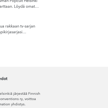
uman Popcult Helsinki
arttaan. Löydä omat
…
tua rakkaan tv-sarjan
pikirjasarjasi
…
edot
lsinkiä järjestää Finnish
nventions ry, voittoa
mation yhdistys.