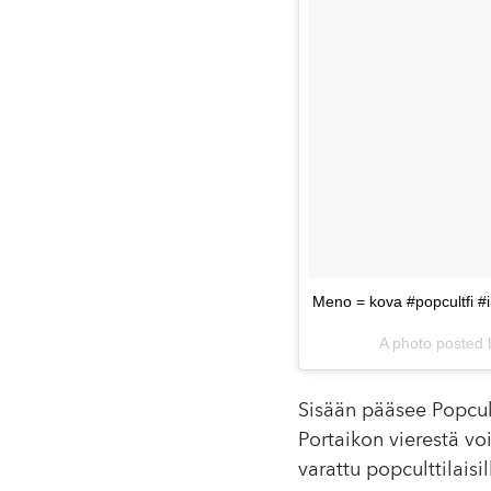
Meno = kova #popcultfi #il
A photo posted 
Sisään pääsee Popcul
Portaikon vierestä voi
varattu popculttilaisi