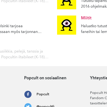
Tutustu tapaht
 Popcultin iltabileet (K-18)
…
2016 ohjelmak
Miitit
lsinki tarjoaa
Haluatko tutus
ossaan myös tarjonnan
…
faneihin tai lem
siikkia, pelejä, tanssia ja
 Popcultin iltabileet (K-18)
…
Popcult on sosiaalinen
Yhteysti
Popcult He
Popcult
Fandom Co
tavoittele
@popcultfi