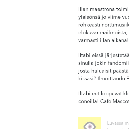
Illan maestrona toimi
yleisönsä jo viime vu
rohkeasti nörttimusiik
elokuvamaailmoista, s
varmasti illan aikana!
Iltabileissä järjes
sinulla jokin fandomii
josta haluaisit pääst
kissasi? Ilmoittaud
Iltabileet loppuvat kl
coneilla! Cafe Mascot
Luvassa mu