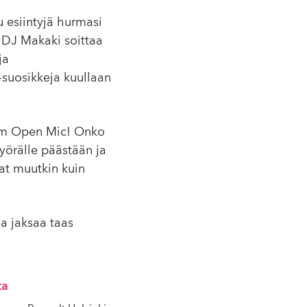
 esiintyjä hurmasi
. DJ Makaki soittaa
ja
-suosikkeja kuullaan
dom Open Mic! Onko
pyörälle päästään ja
vat muutkin kuin
na jaksaa taas
ta