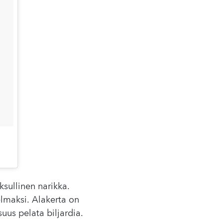
sullinen narikka.
jelmaksi. Alakerta on
uus pelata biljardia.