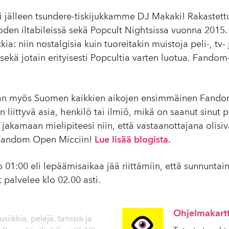
i jälleen tsundere-tiskijukkamme DJ Makaki! Rakastettu
oden iltabileissä sekä Popcult Nightsissa vuonna 2015
kia: niin nostalgisia kuin tuoreitakin muistoja peli-, tv- 
ekä jotain erityisesti Popcultia varten luotua. Fandom
tetään myös Suomen kaikkien aikojen ensimmäinen Fan
n liittyvä asia, henkilö tai ilmiö, mikä on saanut sinut 
ä jakamaan mielipiteesi niin, että vastaanottajana olisi
u Fandom Open Micciin!
Lue lisää blogista.
o 01:00 eli lepäämisaikaa jää riittämiin, että sunnuntai
 palvelee klo 02.00 asti.
Ohjelmakart
siikkia, pelejä, tanssia ja