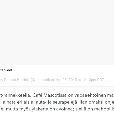
tabileet
by Popcult Helsinki (@popcultfi) on
Apr 25, 2015 at 12:13pm PDT
t-rannekkeella. Café Mascotissa on vapaaehtoinen mak
 lainata erilaisia lauta- ja seurapelejä illan omaksi oh
lle, mutta myös yläkerta on avoinna; siellä on mahdollis