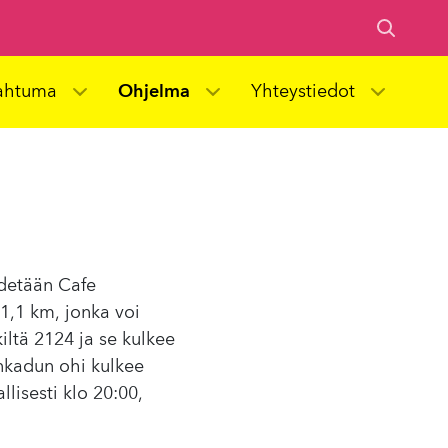
ahtuma
Ohjelma
Yhteystiedot
idetään Cafe
 1,1 km, jonka voi
kiltä 2124 ja se kulkee
nkadun ohi kulkee
allisesti klo 20:00,