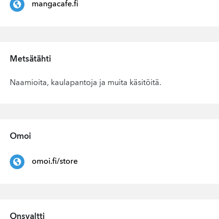
mangacafe.fi
Metsätähti
Naamioita, kaulapantoja ja muita käsitöitä.
Omoi
omoi.fi/store
Onsvaltti