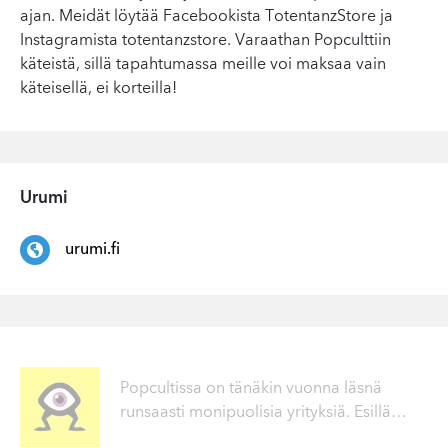
ajan. Meidät löytää Facebookista TotentanzStore ja
Instagramista totentanzstore. Varaathan Popculttiin
käteistä, sillä tapahtumassa meille voi maksaa vain
käteisellä, ei korteilla!
Urumi
urumi.fi
Popcultissa on tänäkin vuonna läsnä
runsaasti monipuolisia yrityksiä. Esillä
…