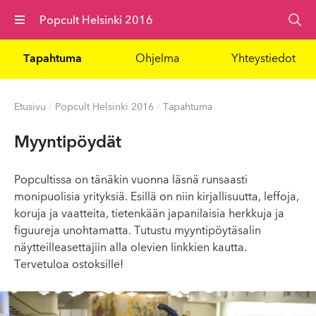
Valikko
Popcult Helsinki 2016
Tapahtuma
Ohjelma
Yhteystiedot
Etusivu
/
Popcult Helsinki 2016
/
Tapahtuma
Myyn­tipöy­dät
Popcultissa on tänäkin vuonna läsnä runsaasti
monipuolisia yrityksiä. Esillä on niin kirjallisuutta, leffoja,
koruja ja vaatteita, tietenkään japanilaisia herkkuja ja
figuureja unohtamatta. Tutustu myyntipöytäsalin
näytteilleasettajiin alla olevien linkkien kautta.
Tervetuloa ostoksille!