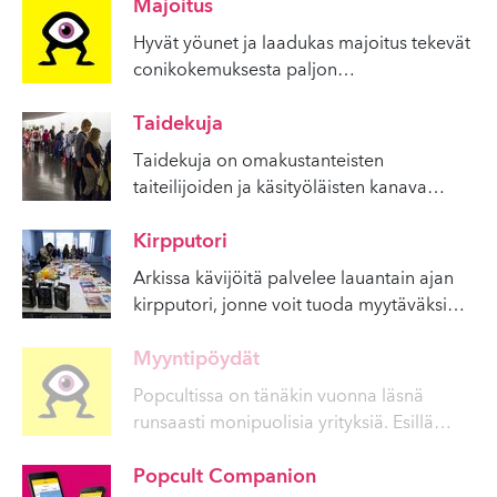
Majoitus
Hyvät yöunet ja laadukas majoitus tekevät
conikokemuksesta paljon
…
Taidekuja
Taidekuja on omakustanteisten
taiteilijoiden ja käsityöläisten kanava
…
Kirpputori
Arkissa kävijöitä palvelee lauantain ajan
kirpputori, jonne voit tuoda myytäväksi
…
Myyntipöydät
Popcultissa on tänäkin vuonna läsnä
runsaasti monipuolisia yrityksiä. Esillä
…
Popcult Companion