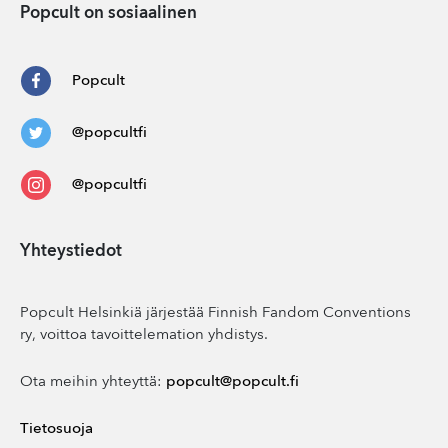
Popcult on sosiaalinen
Popcult
@popcultfi
@popcultfi
Yhteystiedot
Popcult Helsinkiä järjestää Finnish Fandom Conventions
ry, voittoa tavoittelemation yhdistys.
Ota meihin yhteyttä:
popcult@popcult.fi
Tietosuoja