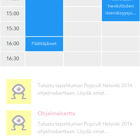
henkilöiden
it­se­näi­syys­ju­
...
15:00
15:30
16:00
Päät­tä­jäi­set
16:30
Tutustu tapahtuman Popcult Helsinki 2016
ohjelmakarttaan. Löydä omat
…
Ohjelmakartta
Tutustu tapahtuman Popcult Helsinki 2016
ohjelmakarttaan. Löydä omat
…