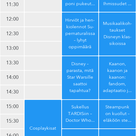
poni pukeut
...
Ihmissudet
...
11:30
12:00
Hirviöt ja hen­
Musi­kaa­li­koh­
kio­len­not Su­
tauk­set
12:30
per­na­tu­ra­lis­sa
Disneyn klas­
– lyhyt
si­kois­sa
oppimäärä
13:00
13:30
Disney –
Kaanon,
parasta, mitä
kaanon ja
14:00
Star Warsille
kaanon:
saattoi
fandom,
tapahtua?
adaptaatio j
...
14:30
15:00
Sukellus
Steampunk
TARDISiin –
on kuollut –
Doctor Who
...
eläköön ste
...
15:30
Cosplay­ki­sat