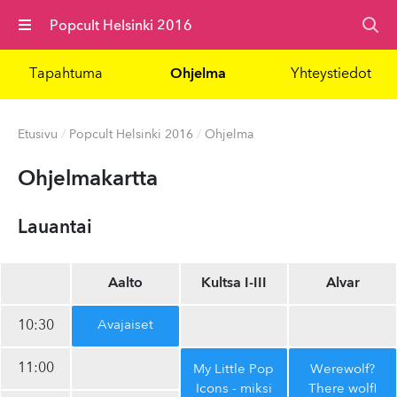
Valikko
Popcult Helsinki 2016
Tapahtuma
Ohjelma
Yhteystiedot
Etusivu
/
Popcult Helsinki 2016
/
Ohjelma
Ohjel­makart­ta
Lauantai
Aalto
Kultsa I-III
Alvar
10:30
Avajaiset
11:00
My Little Pop
Werewolf?
Icons - miksi
There wolf!