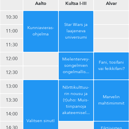
Aalto
Kultsa I-III
Alvar
10:30
Star Wars ja
Kun­nia­vie­ras­
11:00
laajeneva
oh­jel­ma
universumi
11:30
12:00
Mie­len­ter­vey­
Fani, tosifani
son­gel­mien
vai feikkifani?
on­gel­mal­li­s
...
12:30
13:00
Nört­ti­kult­tuu­
rin nousu ja
Marvelin
13:30
(t)uho: Muis­
mahtimimmit
tiin­pa­no­ja
aka­tee­mi­sel­
...
14:00
Valitsen sinut!
14:30
Fik­tii­vis­ten