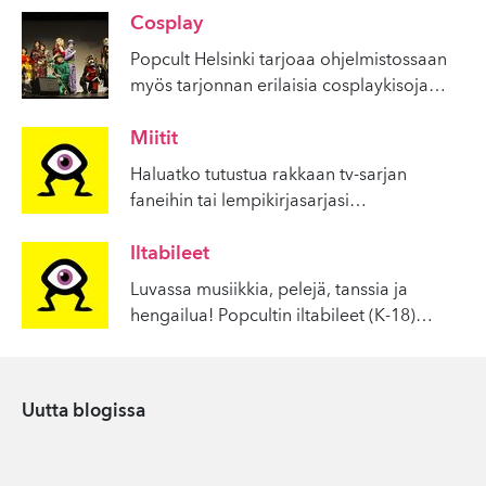
Cosplay
Popcult Helsinki tarjoaa ohjelmistossaan
myös tarjonnan erilaisia cosplaykisoja
…
Miitit
Haluatko tutustua rakkaan tv-sarjan
faneihin tai lempikirjasarjasi
…
Iltabileet
Luvassa musiikkia, pelejä, tanssia ja
hengailua! Popcultin iltabileet (K-18)
…
Uutta blogissa