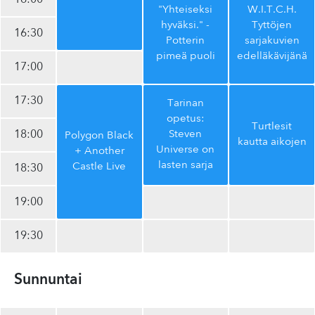
16:00
"Yhteiseksi
W.I.T.C.H.
hyväksi." -
Tyttöjen
16:30
Potterin
sarjakuvien
pimeä puoli
edel­lä­kä­vi­jä­nä
17:00
17:30
Tarinan
opetus:
Turtlesit
18:00
Steven
Polygon Black
kautta aikojen
Universe on
+ Another
lasten sarja
Castle Live
18:30
19:00
19:30
Sunnuntai