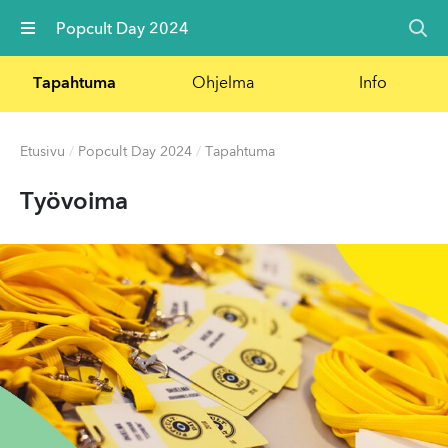
Valikko
Popcult Day 2024
Tapahtuma
Ohjelma
Info
Etusivu
/
Popcult Day 2024
/
Tapahtuma
Työvoima