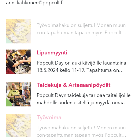
anni.kahkonen@popcult.fi
.
Työvoimahaku on suljettu! Monen muun
con-tapahtuman tapaan myös Popcult
…
Lipunmyynti
Popcult Day on auki kävijöille lauantaina
18.5.2024 kello 11-19. Tapahtuma on
…
Taidekuja & Artesaanipöydät
Popcult Dayn taidekuja tarjoaa taiteilijoille
mahdollisuuden esitellä ja myydä omaa
…
Työvoima
Työvoimahaku on suljettu! Monen muun
con-tapahtuman tapaan myös Popcult
…