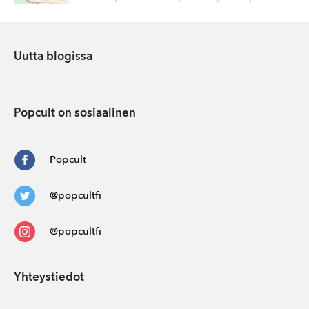
Uutta blogissa
Popcult on sosiaalinen
Popcult
@popcultfi
@popcultfi
Yhteystiedot