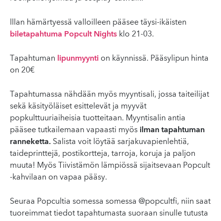
lllan hämärtyessä valloilleen pääsee täysi-ikäisten
biletapahtuma Popcult Nights
klo 21-03.
Tapahtuman
lipunmyynti
on käynnissä. Pääsylipun hinta
on 20€
Tapahtumassa nähdään myös myyntisali, jossa taiteilijat
sekä käsityöläiset esittelevät ja myyvät
popkulttuuriaiheisia tuotteitaan. Myyntisalin antia
pääsee tutkailemaan vapaasti myös
ilman tapahtuman
ranneketta.
Salista voit löytää sarjakuvapienlehtiä,
taideprinttejä, postikortteja, tarroja, koruja ja paljon
muuta! Myös Tiivistämön lämpiössä sijaitsevaan Popcult
-kahvilaan on vapaa pääsy.
Seuraa Popcultia somessa somessa @popcultfi, niin saat
tuoreimmat tiedot tapahtumasta suoraan sinulle tutusta