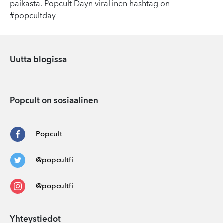
paikasta. Popcult Dayn virallinen hashtag on
#popcultday
Uutta blogissa
Popcult on sosiaalinen
Popcult
@popcultfi
@popcultfi
Yhteystiedot