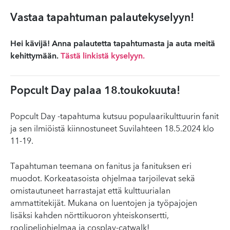
Vastaa tapahtuman palautekyselyyn!
Hei kävijä! Anna palautetta tapahtumasta ja auta meitä
kehittymään.
Tästä linkistä kyselyyn.
Popcult Day palaa 18.toukokuuta!
Popcult Day -tapahtuma kutsuu populaarikulttuurin fanit
ja sen ilmiöistä kiinnostuneet Suvilahteen 18.5.2024 klo
11-19.
Tapahtuman teemana on fanitus ja fanituksen eri
muodot. Korkeatasoista ohjelmaa tarjoilevat sekä
omistautuneet harrastajat että kulttuurialan
ammattitekijät. Mukana on luentojen ja työpajojen
lisäksi kahden nörttikuoron yhteiskonsertti,
roolipeliohjelmaa ja cosplay-catwalk!