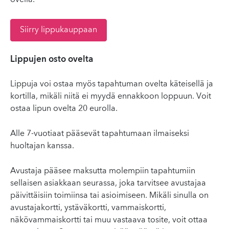
ovella.
Siirry lippukauppaan
Lippujen osto ovelta
Lippuja voi ostaa myös tapahtuman ovelta käteisellä ja
kortilla, mikäli niitä ei myydä ennakkoon loppuun. Voit
ostaa lipun ovelta 20 eurolla.
Alle 7-vuotiaat pääsevät tapahtumaan ilmaiseksi
huoltajan kanssa.
Avustaja pääsee maksutta molempiin tapahtumiin
sellaisen asiakkaan seurassa, joka tarvitsee avustajaa
päivittäisiin toimiinsa tai asioimiseen. Mikäli sinulla on
avustajakortti, ystäväkortti, vammaiskortti,
näkövammaiskortti tai muu vastaava tosite, voit ottaa