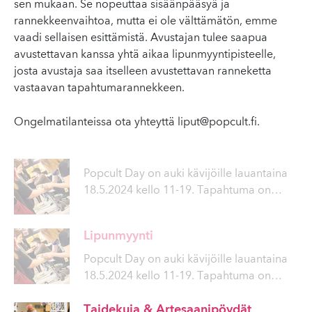
sen mukaan. Se nopeuttaa sisäänpääsyä ja
rannekkeenvaihtoa, mutta ei ole välttämätön, emme
vaadi sellaisen esittämistä. Avustajan tulee saapua
avustettavan kanssa yhtä aikaa lipunmyyntipisteelle,
josta avustaja saa itselleen avustettavan ranneketta
vastaavan tapahtumarannekkeen.
Ongelmatilanteissa ota yhteyttä
liput@popcult.fi
.
Popcult Day on auki kävijöille lauantaina
18.5.2024 kello 11-19. Tapahtuma on
…
Lipunmyynti
Popcult Day on auki kävijöille lauantaina
18.5.2024 kello 11-19. Tapahtuma on
…
Taidekuja & Artesaanipöydät