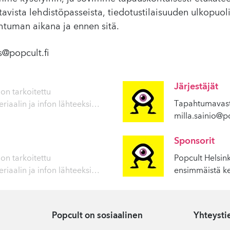
avista lehdistöpasseista, tiedotustilaisuuden ulkopuoli
ahtuman aikana ja ennen sitä.
s@popcult.fi
Järjestäjät
on tarkoitettu
Tapahtumavast
iaalin ja infon lähteeksi
…
milla.sainio@po
Sponsorit
on tarkoitettu
Popcult Helsin
iaalin ja infon lähteeksi
…
ensimmäistä ke
Popcult on sosiaalinen
Yhteysti