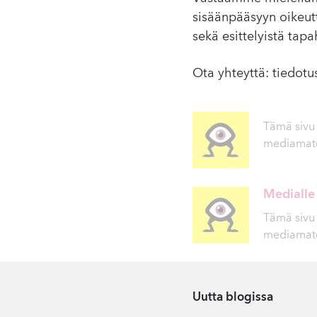
sisäänpääsyyn oikeutt
sekä esittelyistä tap
Ota yhteyttä:
tiedotu
Tämä sivu 
mediamater
Medialle
Tämä sivu 
mediamater
Uutta blogissa