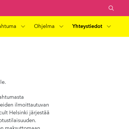
ahtuma
Ohjelma
Yhteystiedot
le.
pahtumasta
reiden ilmoittautuvan
cult Helsinki järjestää
tustilaisuuden.
een maksuttomaan