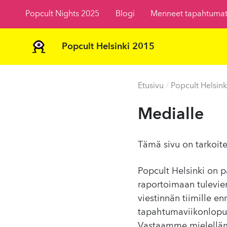
Popcult Nights 2025
Blogi
Menneet tapahtuma
Popcult Helsinki 2015
Etusivu
/
Popcult Helsink
Medialle
Tämä sivu on tarkoite
Popcult Helsinki on
raportoimaan tulevien
viestinnän tiimille 
tapahtumaviikonlopun
Vastaamme mielelläm