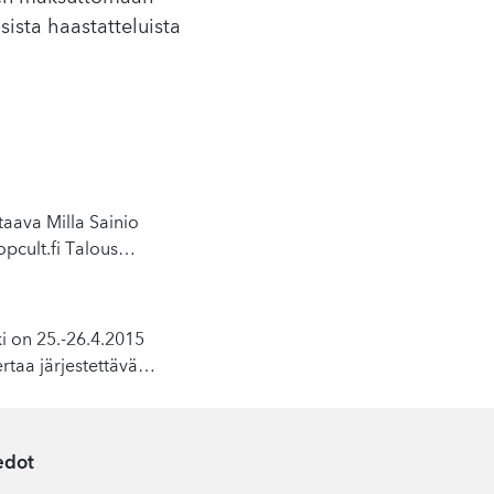
sista haastatteluista
aava Milla Sainio
pcult.fi Talous
…
ki on 25.-26.4.2015
rtaa järjestettävä
…
edot