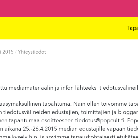
t
Tap
i 2015
/
Yhteystiedot
ttu mediamateriaalin ja infon lähteeksi tiedotusvälineil
 pääsymaksullinen tapahtuma. Näin ollen toivomme ta
 tiedotusvälineiden edustajien, toimittajien ja blogga
ennen tapahtumaa osoitteeseen
tiedotus@popcult.fi
. Pop
 aikana 25.-26.4.2015 median edustajille vapaan tiedo
me kyselyihin, ja sovimme tapauskohtaisesti etukät