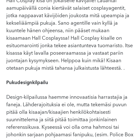
Hall Cosplay kisa on jokaiselle kävijälle! Lauantai
aamupäivällä conia kiertävät salaiset cosplayagentit,
jotka nappaavat kävijöiden joukosta mitä upeampia ja
kekseliäämpiä pukuja. Sano agentille vain kyllä ja
kuuntele hänen ohjeensa, niin pääset mukaan
kisaamaan Hall Cosplayssa! Hall Cosplay kisalle on
esituomarointi jonka tekee asiantunteva tuomaristo. Itse
kisassa käyt lavalla poseeraamassa ja vastaat pariin
juontajan kysymykseen. Helppoa kuin mikä! Kisaan
otetaan pukuja mistä tahansa julkaistusta lähteestä. .
Pukudesignkilpailu
Design-kilpailussa haemme innovaatisia harrastajia ja
faneja. Lähderajoituksia ei ole, mutta tekemäsi puvun
pitää olla kisaajan/kisaajien henkilökohtaisesti
suunnittelema ja siitä pitää toimittaa jonkinlainen
referenssikuva. Kyseessä voi olla oma hahmosi tai
johonkin sarjaan pohjaamasi fanipuku, (esim. Police Box