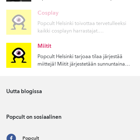
Cosplay
Popcult Helsinki toivottaa tervetulleeksi
kaikki cosplayn harrastajat.
…
Miitit
Popcult Helsinki tarjoaa tilaa järjestää
miittejä! Miitit järjestetään sunnuntaina
…
Uutta blogissa
Popcult on sosiaalinen
Popcult