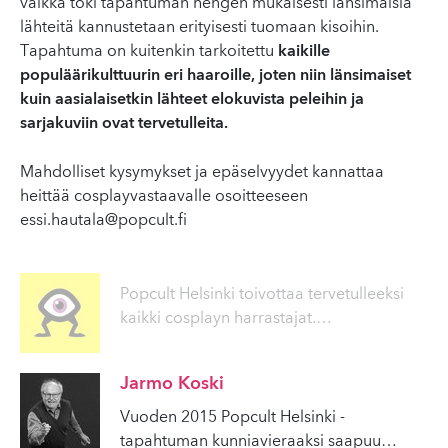
vaikka toki tapahtuman hengen mukaisesti länsimaisia
lähteitä kannustetaan erityisesti tuomaan kisoihin.
Tapahtuma on kuitenkin tarkoitettu
kaikille
populäärikulttuurin eri haaroille, joten niin länsimaiset
kuin aasialaisetkin lähteet elokuvista peleihin ja
sarjakuviin ovat tervetulleita.
Mahdolliset kysymykset ja epäselvyydet kannattaa
heittää cosplayvastaavalle osoitteeseen
essi.hautala@popcult.fi
Popcult Helsinki toivottaa tervetulleeksi
kaikki cosplayn harrastajat.
…
Jarmo Koski
Vuoden 2015 Popcult Helsinki -
tapahtuman kunniavieraaksi saapuu
…