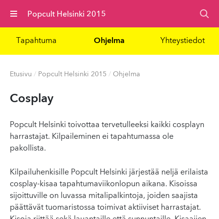
Valikko
Popcult Helsinki 2015
Tapahtuma
Ohjelma
Yhteystiedot
Etusivu
/
Popcult Helsinki 2015
/
Ohjelma
Cosplay
Popcult Helsinki toivottaa tervetulleeksi kaikki cosplayn
harrastajat. Kilpaileminen ei tapahtumassa ole
pakollista.
Kilpailuhenkisille Popcult Helsinki järjestää neljä erilaista
cosplay-kisaa tapahtumaviikonlopun aikana. Kisoissa
sijoittuville on luvassa mitalipalkintoja, joiden saajista
päättävät tuomaristossa toimivat aktiiviset harrastajat.