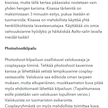
kisoissa, mutta tällä kertaa pääasiaksi nostetaan vain
yhden hengen karisma. Kisassa tärkeintä on
maksimissaan 3 minuutin esitys, pukua itseään ei
tuomaroida. Kisassa on mahdollista käyttää yhtä
henkilökohtaista lavasteavustajaa. Käyttäkää siis omia
vahvuuksianne hyödyksi ja häikäiskää Aalto-salin lavalla
meidät kaikki!
Photoshootkilpailu
Photoshoot-kilpailuun osallistuvat valokuvaaja ja
cosplayaaja tiiminä. Tehkää photoshoot kaverinne
kanssa ja lähettäkää setistä lempikuvanne cosplay-
vastaavalle. Valokuvia saa editoida oman tarpeen
mukaan, mutta alkuperäinen, muokkaamaton kuva pitää
myös ehdottomasti lähettää kilpailuun. (Tapahtumassa
esille pistetään vain valokuvan lopullinen versio.)
Valokuvista on tuomariston esikarsinta.
Cosplayryhmästä on myös mahdollista toimittaa kuva,