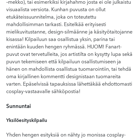
–mekko), tai esimerkiksi kirjahahmo josta ei ole julkaistu
visuaalista versiota. Kunhan puvusta on ollut
etukäteissuunnitelma, joka on toteutettu
mahdollisimman tarkasti. Esitelkää erityisesti
mielikuvitustanne, design-silmäänne ja käsityötaitojanne
kisassa! Kilpailuun saa osallistua yksin, parina tai
enintään kuuden hengen ryhmässä. HUOM! Fanart-
puvut ovat tervetulleita, jos artistilta on kysytty lupa sekä
puvun tekemiseen että kilpailuun osallistumiseen ja
hänen on mahdollista osallistua tuomarointiin, tai tehdä
oma kirjallinen kommentti designistaan tuomareita
varten. Epäselvissä tapauksissa lähettäkää ehdottomasti
cosplay-vastaavalle sähköpostia!
Sunnuntai
Yksilöesityskilpailu
Yhden hengen esityksiä on nähty jo monissa cosplay-