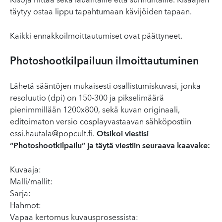
Kisoja riittää sekä lauantaille että sunnuntaille. Kisaajien
täytyy ostaa lippu tapahtumaan kävijöiden tapaan.
Kaikki ennakkoilmoittautumiset ovat päättyneet.
Photoshootkilpailuun ilmoittautuminen
Lähetä sääntöjen mukaisesti osallistumiskuvasi, jonka
resoluutio (dpi) on 150-300 ja pikselimäärä
pienimmillään 1200x800, sekä kuvan originaali,
editoimaton versio cosplayvastaavan sähköpostiin
essi.hautala@popcult.fi
.
Otsikoi viestisi
“Photoshootkilpailu” ja täytä viestiin seuraava kaavake:
Kuvaaja:
Malli/mallit:
Sarja:
Hahmot:
Vapaa kertomus kuvausprosessista: