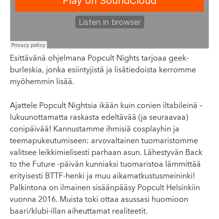
Esittävänä ohjelmana Popcult Nights tarjoaa geek-
burleskia, jonka esiintyjistä ja lisätiedoista kerromme
myöhemmin lisää.
Ajattele Popcult Nightsia ikään kuin conien iltabileinä –
lukuunottamatta raskasta edeltävää (ja seuraavaa)
conipäivää! Kannustamme ihmisiä cosplayhin ja
teemapukeutumiseen: arvovaltainen tuomaristomme
valitsee leikkimielisesti parhaan asun. Lähestyvän Back
to the Future -päivän kunniaksi tuomaristoa lämmittää
erityisesti BTTF-henki ja muu aikamatkustusmeininki!
Palkintona on ilmainen sisäänpääsy Popcult Helsinkiin
vuonna 2016. Muista toki ottaa asussasi huomioon
baari/klubi-illan aiheuttamat realiteetit.