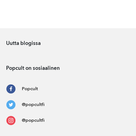
Uutta blogissa
Popcult on sosiaalinen
Popcult
@popcultfi
@popcultfi