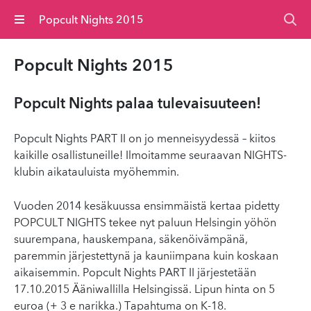
Valikko
Popcult Nights 2015
Popcult Nights 2015
Popcult Nights palaa tulevaisuuteen!
Popcult Nights PART II on jo menneisyydessä – kiitos
kaikille osallistuneille! Ilmoitamme seuraavan NIGHTS-
klubin aikatauluista myöhemmin.
Vuoden 2014 kesäkuussa ensimmäistä kertaa pidetty
POPCULT NIGHTS tekee nyt paluun Helsingin yöhön
suurempana, hauskempana, säkenöivämpänä,
paremmin järjestettynä ja kauniimpana kuin koskaan
aikaisemmin. Popcult Nights PART II järjestetään
17.10.2015 Ääniwallilla Helsingissä. Lipun hinta on 5
euroa (+ 3 e narikka.) Tapahtuma on K-18.