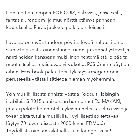
Illan aloittaa lempeä POP QUIZ, pubivisa, jossa scifi-,
fantasia-, fandom- ja muu nörttitietämys pannaan
koetukselle. Paras joukkue palkitaan iloisesti!
Luvassa on myös fandom-pöytiä: löydä helposti omat
samasta asiasta kiinnostuneet uudet ja vanhat ystävät ja
nauti heidän kanssaan mukillinen nestemäistä leipää tai
muuta itsellesi maistuvaa virvoketta. Päätämme pöytien
aiheet Facebook-palautteen tykkäysarmageddonin
perusteella – tästä lisätietoa hieman myöhemmin.
Yön musiikillisesta annista vastaa Popcult Helsingin
iltabileissä 2015 conikansan hurmannut DJ MAKAKI,
jota ei pelota hemmotella yleisöä peleistä, elokuvista ja
tv-sarjoista tutulla musiikilla. Tyylillisesti soitettavaa
löytyy 70-luvun discosta 2000-luvun EDM:ään.
Täydellistä niin tanssilattialla kuin loungessakin!