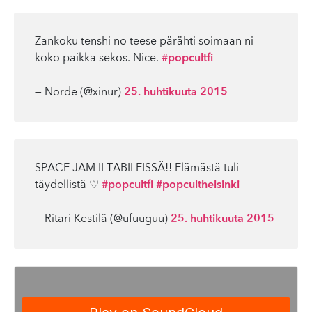
Zankoku tenshi no teese pärähti soimaan ni
koko paikka sekos. Nice.
#popcultfi
— Norde (@xinur)
25. huhtikuuta 2015
SPACE JAM ILTABILEISSÄ!! Elämästä tuli
täydellistä ♡
#popcultfi
#popculthelsinki
— Ritari Kestilä (@ufuuguu)
25. huhtikuuta 2015