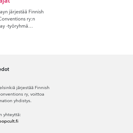
äjät
ayn järjestää Finnish
onventions ry:n
Day -työryhmä
…
edot
lsinkiä järjestää Finnish
nventions ry, voittoa
mation yhdistys.
n yhteyttä:
opcult.fi