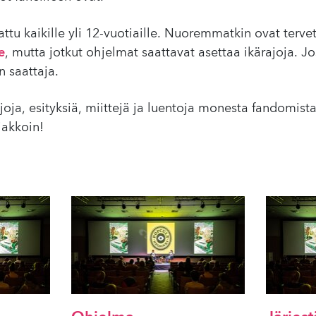
tu kaikille yli 12-vuotiaille. Nuoremmatkin ovat terv
e
, mutta jotkut ohjelmat saattavat asettaa ikärajoja. Jo
 saattaja.
ja, esityksiä, miittejä ja luentoja monesta fandomista
iakkoin!