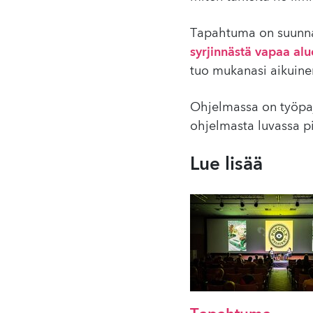
Tapahtuma on suunnat
syrjinnästä vapaa alu
tuo mukanasi aikuinen
Ohjelmassa on työpajo
ohjelmasta luvassa p
Lue lisää