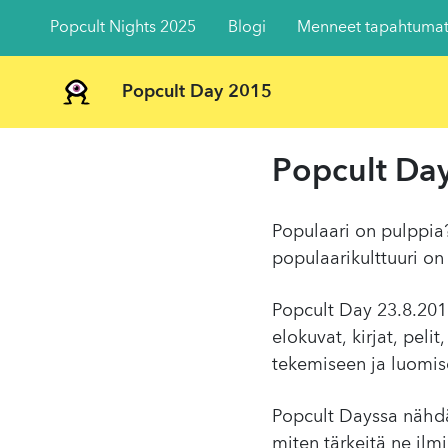
Popcult Nights 2025
Blogi
Menneet tapahtuma
Popcult Day 2015
Popcult Da
Populaari on pulppia
populaarikulttuuri on 
Popcult Day 23.8.2015 
elokuvat, kirjat, pel
tekemiseen ja luomis
Popcult Dayssa nähdää
miten tärkeitä ne ilmi