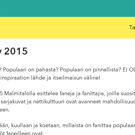
t
T
y 2015
? Populaari on pahasta? Populaari on pinnallista? EI O
inspiraation lähde ja itseilmaisun väline!
Malmitalolla esittelee faneja ja fanittajia, joille suosi
it, sarjakuvat ja nettikulttuuri ovat avanneet mahdollis
een.
n, kuullaan ja koetaan, millaista on fanittaa populaari
öt faneilleen ovat.