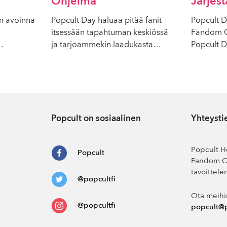
Ohjelma
Järjest
on avoinna
Popcult Day haluaa pitää fanit
Popcult D
itsessään tapahtuman keskiössä
Fandom C
…
ja tarjoammekin laadukasta
…
Popcult 
Popcult on sosiaalinen
Yhteysti
Popcult He
Popcult
Fandom Co
tavoittele
@popcultfi
Ota meihi
@popcultfi
popcult@p