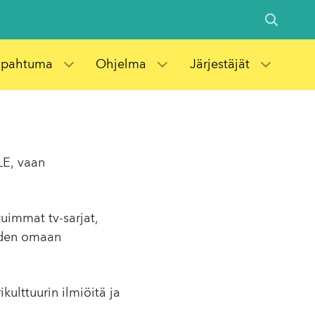
apahtuma
Ohjelma
Järjestäjät
LE, vaan
tuimmat tv-sarjat,
uuden omaan
kulttuurin ilmiöitä ja