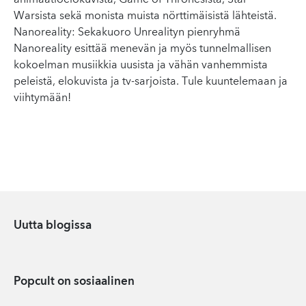
animaatioelokuvista, Game of Thronesista, Star
Warsista sekä monista muista nörttimäisistä lähteistä.
Nanoreality: Sekakuoro Unrealityn pienryhmä
Nanoreality esittää menevän ja myös tunnelmallisen
kokoelman musiikkia uusista ja vähän vanhemmista
peleistä, elokuvista ja tv-sarjoista. Tule kuuntelemaan ja
viihtymään!
Uutta blogissa
Popcult on sosiaalinen