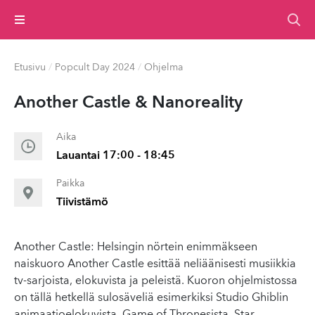
Valikko
Etusivu
/
Popcult Day 2024
/
Ohjelma
Another Castle & Nanoreality
Aika
Lauantai 17:00 - 18:45
Paikka
Tiivistämö
Another Castle: Helsingin nörtein enimmäkseen
naiskuoro Another Castle esittää neliäänisesti musiikkia
tv-sarjoista, elokuvista ja peleistä. Kuoron ohjelmistossa
on tällä hetkellä sulosäveliä esimerkiksi Studio Ghiblin