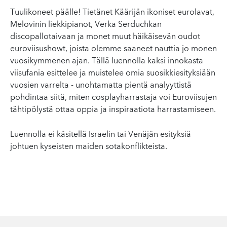
Tuulikoneet päälle! Tietänet Käärijän ikoniset eurolavat,
Melovinin liekkipianot, Verka Serduchkan
discopallotaivaan ja monet muut häikäisevän oudot
euroviisushowt, joista olemme saaneet nauttia jo monen
vuosikymmenen ajan. Tällä luennolla kaksi innokasta
viisufania esittelee ja muistelee omia suosikkiesityksiään
vuosien varrelta - unohtamatta pientä analyyttistä
pohdintaa siitä, miten cosplayharrastaja voi Euroviisujen
tähtipölystä ottaa oppia ja inspiraatiota harrastamiseen.
Luennolla ei käsitellä Israelin tai Venäjän esityksiä
johtuen kyseisten maiden sotakonflikteista.