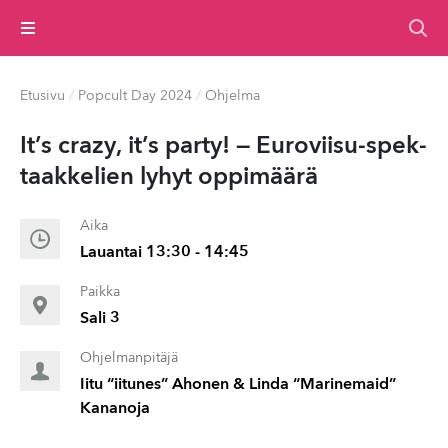
Valikko
Etusivu
/
Popcult Day 2024
/
Ohjelma
It’s crazy, it’s party! — Euroviisu-spek­
taakke­lien lyhyt oppimäärä
Aika
Lauantai 13:30 - 14:45
Paikka
Sali 3
Ohjelmanpitäjä
Iitu “iitunes” Ahonen & Linda “Marinemaid”
Kananoja