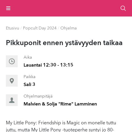
Valikko
Etusivu
/
Popcult Day 2024
/
Ohjelma
Pikkuponit ennen ystävyyden taikaa
Aika
Lauantai 12:30 - 13:15
Paikka
Sali 3
Ohjelmanpitäjä
Malvien & Solja "Rime" Lamminen
My Little Pony: Friendship is Magic on monelle tuttu
juttu, mutta My Little Pony -tuoteperhe syntyi jo 80-