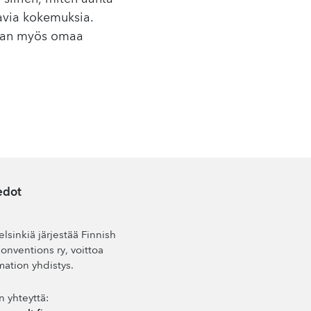
tavia kokemuksia.
ieman myös omaa
edot
lsinkiä järjestää Finnish
nventions ry, voittoa
mation yhdistys.
n yhteyttä: