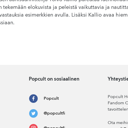
n tekemään elokuvista ja peleistä vaikuttavia ja nautit
 vastauksia esimerkkien avulla. Lisäksi Kallio avaa h
ssiaan.
Popcult on sosiaalinen
Yhteysti
Popcult He
Popcult
Fandom Co
tavoittele
@popcultfi
Ota meihi