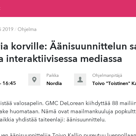
t
i 2019
/
Ohjelma
ia korville: Äänisu­un­nit­telun sa
a in­ter­ak­ti­ivises­sa mediassa
Paikka
Ohjelmanpitäjä
- 16:45
Nordia
Toivo "Toistinen" Ka
istää valosapelin. GMC DeLorean kiihdyttää 88 mailiin 
Snake huomataan. Nämä ovat maailmankuuluja popkultt
aikkia yhdistää taiteenlaji: äänisuunnittelu.
en äänisuunnittelija Toivo Kallio pureutuu luennollaan