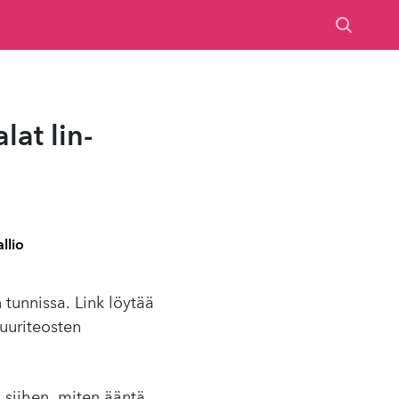
lat lin­
llio
tunnissa. Link löytää
uuriteosten
 siihen, miten ääntä