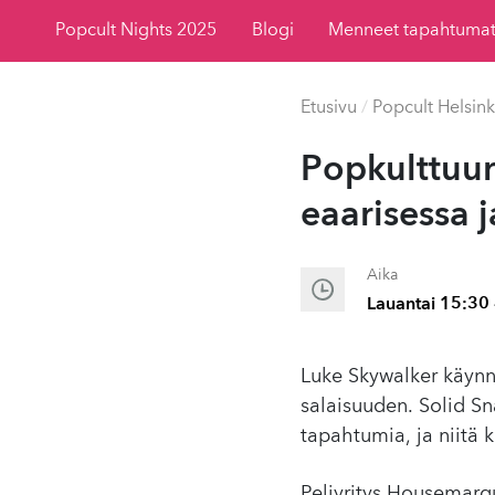
Popcult Nights 2025
Blogi
Menneet tapahtuma
Etusivu
/
Popcult Helsink
Pop­kult­tuur
eaarises­sa j
Aika
Lauantai 15:30 
Luke Skywalker käynn
salaisuuden. Solid 
tapahtumia, ja niitä k
Peliyritys Housemarqu