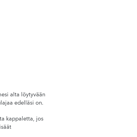
mesi alta löytyvään
lajaa edelläsi on.
ta kappaletta, jos
isäät