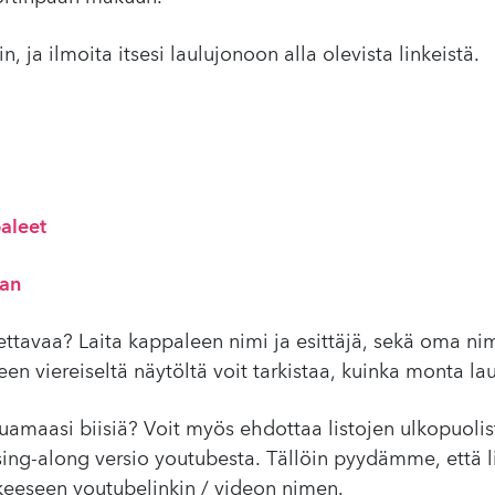
in, ja ilmoita itsesi laulujonoon alla olevista linkeistä.
aleet
aan
ettavaa? Laita kappaleen nimi ja esittäjä, sekä oma ni
en viereiseltä näytöltä voit tarkistaa, kuinka monta lau
aluamaasi biisiä? Voit myös ehdottaa listojen ulkopuolis
 sing-along versio youtubesta. Tällöin pyydämme, että l
eeseen youtubelinkin / videon nimen.