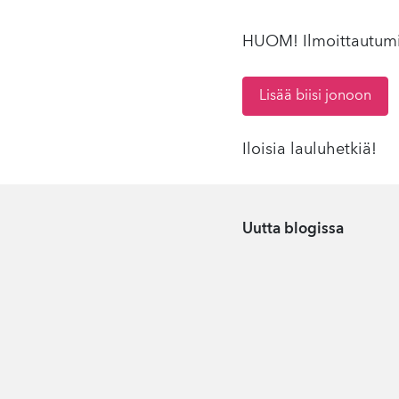
HUOM! Ilmoittautumi
Lisää biisi jonoon
Iloisia lauluhetkiä!
Uutta blogissa