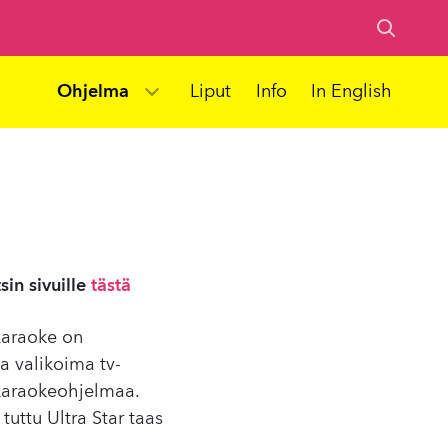
Ohjelma
Liput
Info
In English
in sivuille
tästä
karaoke on
ja valikoima tv-
 karaokeohjelmaa.
tuttu Ultra Star taas