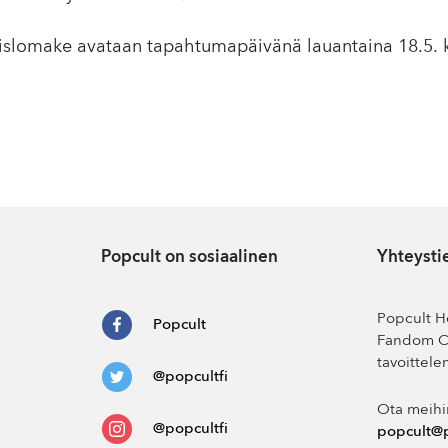
slomake avataan tapahtumapäivänä lauantaina 18.5. k
Popcult on sosiaalinen
Yhteysti
Popcult He
Popcult
Fandom Co
tavoittele
@popcultfi
Ota meihi
@popcultfi
popcult@p