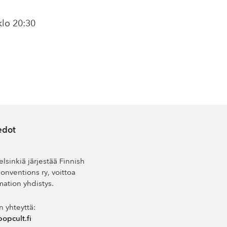
lo 20:30
edot
lsinkiä järjestää Finnish
nventions ry, voittoa
mation yhdistys.
n yhteyttä:
opcult.fi