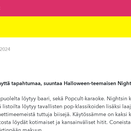
t
 2024
yttä tapahtumaa, suuntaa Halloween-teemaisen Nights
puolelta löytyy baari, sekä Popcult-karaoke. Nightsin 
ä listoilta löytyy tavallisten pop-klassikoiden lisäksi laa
a nettimeemeistä tuttuja biisejä. Käytössämme on kaksi
tosta löydät kotimaiset ja kansainväliset hitit. Coneista 
nörtinpään makuun.