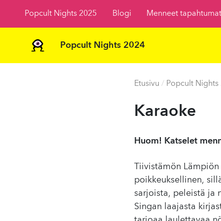
Popcult Nights 2025
Blogi
Menneet tapahtuma
Popcult Nights 2024
Etusivu
/
Popcult Nights
Karaoke
Huom! Katselet menn
Tiivistämön Lämpiön 
poikkeuksellinen, sill
sarjoista, peleistä j
Singan laajasta kirjas
tarjoaa laulettavaa 