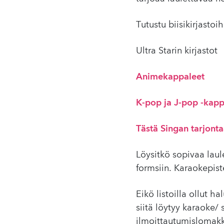
Tutustu biisikirjastoih
Ultra Starin kirjastot
Animekappaleet
K-pop ja J-pop -kapp
Tästä Singan tarjont
Löysitkö sopivaa laul
formsiin. Karaokepiste
Eikö listoilla ollut h
siitä löytyy karaoke/
ilmoittautumislomakk