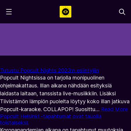
Hyppää
sisältöön
Tutustu Popcult Nights 2023:n esiintyjiin
Popcult Nightsissa on tarjolla monipuolinen
ohjelmakattaus. Illan aikana nähdään esityksiä
laidasta laitaan, tanssista live-musiikkiin. Lisäksi
Tiivistämön lämpiön puolelta löytyy koko illan jatkuva
Popcult-karaoke. COLLAPOP! Suosittu…
Read More
Popcult Helsinki -tapahtumat ovat tauolla
toistaiseksi.
Koronapandemian aikana on tapahtunut muutoksia