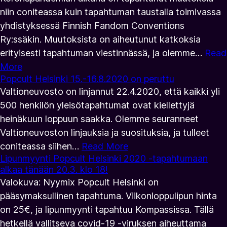
niin coniteassa kuin tapahtuman taustalla toimivassa
yhdistyksessä Finnish Fandom Conventions
Ry:ssäkin. Muutoksista on aiheutunut katkoksia
erityisesti tapahtuman viestinnässä, ja olemme…
Read
More
Popcult Helsinki 15.-16.8.2020 on peruttu
Valtioneuvosto on linjannut 22.4.2020, että kaikki yli
500 henkilön yleisötapahtumat ovat kiellettyjä
heinäkuun loppuun saakka. Olemme seuranneet
Valtioneuvoston linjauksia ja suosituksia, ja tulleet
coniteassa siihen…
Read More
Lipunmyynti Popcult Helsinki 2020 -tapahtumaan
alkaa tänään 20.3. klo 18!
Valokuva: Nyymix Popcult Helsinki on
pääsymaksullinen tapahtuma. Viikonloppulipun hinta
on 25€, ja lipunmyynti tapahtuu Kompassissa. Tällä
hetkellä vallitseva covid-19 -viruksen aiheuttama