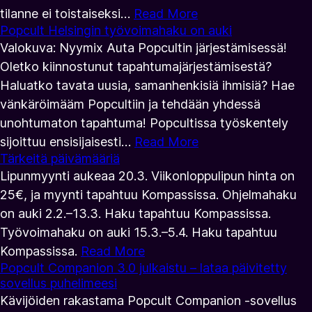
tilanne ei toistaiseksi…
Read More
Popcult Helsingin työvoimahaku on auki
Valokuva: Nyymix Auta Popcultin järjestämisessä!
Oletko kiinnostunut tapahtumajärjestämisestä?
Haluatko tavata uusia, samanhenkisiä ihmisiä? Hae
vänkäröimääm Popcultiin ja tehdään yhdessä
unohtumaton tapahtuma! Popcultissa työskentely
sijoittuu ensisijaisesti…
Read More
Tärkeitä päivämääriä
Lipunmyynti aukeaa 20.3. Viikonloppulipun hinta on
25€, ja myynti tapahtuu Kompassissa. Ohjelmahaku
on auki 2.2.–13.3. Haku tapahtuu Kompassissa.
Työvoimahaku on auki 15.3.–5.4. Haku tapahtuu
Kompassissa.
Read More
Popcult Companion 3.0 julkaistu – lataa päivitetty
sovellus puhelimeesi
Kävijöiden rakastama Popcult Companion -sovellus