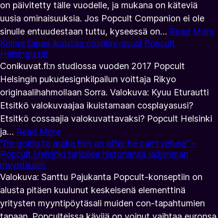
on päivitetty tälle vuodelle, ja mukana on käteviä
uusia ominaisuuksia. Jos Popcult Companion ei ole
sinulle entuudestaan tuttu, kyseessä on…
Read More
Kolme tapaa ikuistaa cosplay-asusi Popcult
Helsingissä!
Conikuvat.fi:n studiossa vuoden 2017 Popcult
Helsingin pukudesignkilpailun voittaja Rikyo
originaalihahmollaan Sorra. Valokuva: Kyuu Eturautti
Etsitkö valokuvaajaa ikuistamaan cosplayasusi?
Etsitkö cossaajia valokuvattavaksi? Popcult Helsinki
ja…
Read More
”I’m going to make him an offer he can’t refuse” –
Popcult Helsinki tarjoilee historiansa laajimman
myyntisalin
Valokuva: Santtu Pajukanta Popcult-konseptiin on
alusta pitäen kuulunut keskeisenä elementtinä
yritysten myyntipöytäsali muiden con-tapahtumien
tapaan. Popculteissa kävijä on voinut vaihtaa euronsa