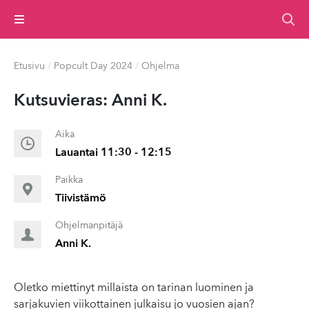
Valikko
Etusivu
/
Popcult Day 2024
/
Ohjelma
Kutsuvieras: Anni K.
Aika
Lauantai 11:30 - 12:15
Paikka
Tiivistämö
Ohjelmanpitäjä
Anni K.
Oletko miettinyt millaista on tarinan luominen ja
sarjakuvien viikottainen julkaisu jo vuosien ajan?