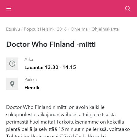
Valikko
Etusivu
/
Popcult Helsinki 2016
/
Ohjelma
/
Ohjelmakartta
Doctor Who Finland -miitti
Aika
Lauantai 13:30 - 14:15
Paikka
Henrik
Doctor Who Finlandin miitti on avoin kaikille
sukupuolesta, aikajanan vaiheesta tai galaktisesta
perimästä huolimatta! Tarkoituksenamme on kokeilla
pientä peliä ja selvittää 15 minuutin pelierissä, voittaako