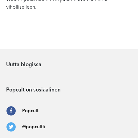
Tohtori joukkoineen vai jääkö hän kakkoseksi
viholliselleen.
Uutta blogissa
Popcult on sosiaalinen
Popcult
@popcultfi