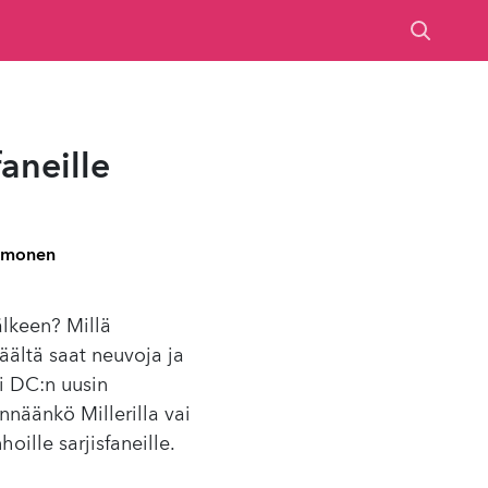
faneille
Timonen
lkeen? Millä
Täältä saat neuvoja ja
ai DC:n uusin
nnäänkö Millerilla vai
oille sarjisfaneille.