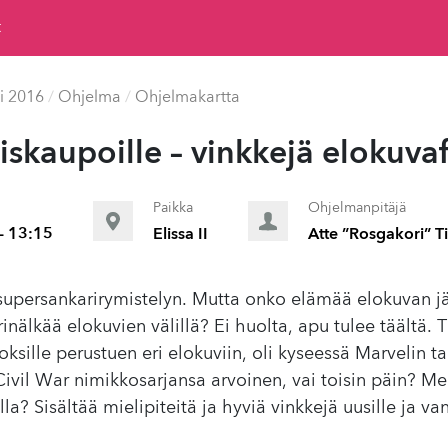
t
i 2016
/
Ohjelma
/
Ohjelmakartta
­jiskaupoille – vinkkejä eloku­va
Paikka
Ohjelmanpitäjä
- 13:15
Elissa II
Atte ”Rosgakori” 
supersankarirymistelyn. Mutta onko elämää elokuvan jä
inälkää elokuvien välillä? Ei huolta, apu tulee täältä. 
oksille perustuen eri elokuviin, oli kyseessä Marvelin t
Civil War nimikkosarjansa arvoinen, vai toisin päin? Me
? Sisältää mielipiteitä ja hyviä vinkkejä uusille ja vanh