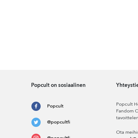
Popcult on sosiaalinen
Yhteysti
Popcult He
Popcult
Fandom Co
tavoittele
@popcultfi
Ota meihi