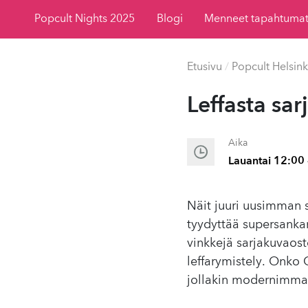
Popcult Nights 2025
Blogi
Menneet tapahtuma
Etusivu
/
Popcult Helsink
Leffasta sar
Aika
Lauantai 12:00 
Näit juuri uusimman 
tyydyttää supersankar
vinkkejä sarjakuvaost
leffarymistely. Onko 
jollakin modernimmalla