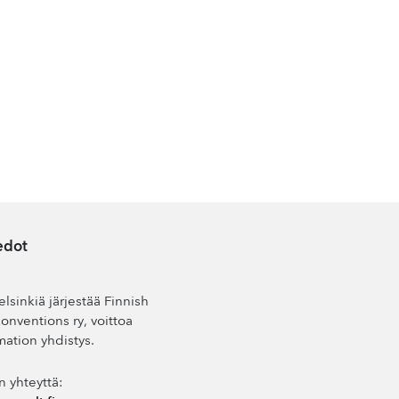
edot
lsinkiä järjestää Finnish
nventions ry, voittoa
mation yhdistys.
n yhteyttä: