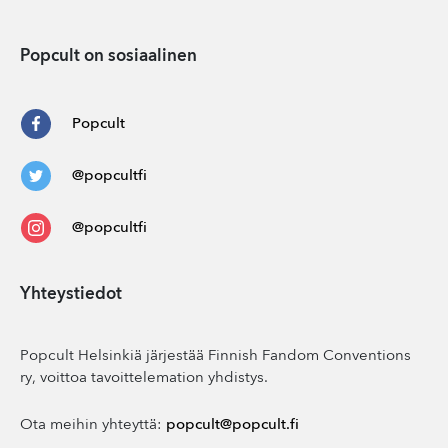
Popcult on sosiaalinen
Popcult
@popcultfi
@popcultfi
Yhteystiedot
Popcult Helsinkiä järjestää Finnish Fandom Conventions
ry, voittoa tavoittelemation yhdistys.
Ota meihin yhteyttä:
popcult@popcult.fi