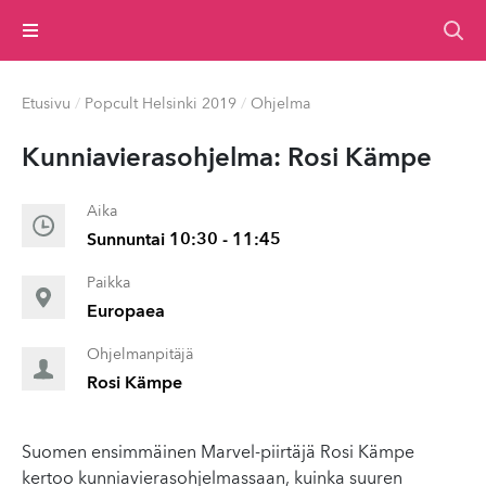
Valikko
Etusivu
/
Popcult Helsinki 2019
/
Ohjelma
Kun­ni­aviera­so­hjel­ma: Rosi Kämpe
Aika
Sunnuntai 10:30 - 11:45
Paikka
Europaea
Ohjelmanpitäjä
Rosi Kämpe
Suomen ensimmäinen Marvel-piirtäjä Rosi Kämpe
kertoo kunniavierasohjelmassaan, kuinka suuren