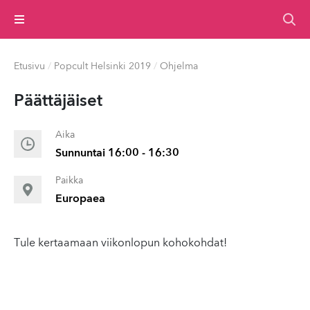
Valikko
Etusivu
/
Popcult Helsinki 2019
/
Ohjelma
Päät­täjäiset
Aika
Sunnuntai 16:00 - 16:30
Paikka
Europaea
Tule kertaamaan viikonlopun kohokohdat!