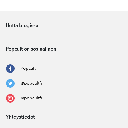
Uutta blogissa
Popcult on sosiaalinen
Popcult
@popcultfi
@popcultfi
Yhteystiedot