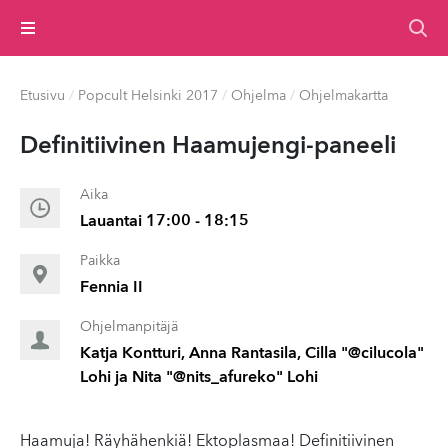
Valikko
Etusivu
/
Popcult Helsinki 2017
/
Ohjelma
/
Ohjelmakartta
De­fin­i­ti­ivi­nen Haamujengi-paneeli
Aika
Lauantai 17:00 - 18:15
Paikka
Fennia II
Ohjelmanpitäjä
Katja Kontturi, Anna Rantasila, Cilla "@cilucola"
Lohi ja Nita "@nits_afureko" Lohi
Haamuja! Räyhähenkiä! Ektoplasmaa! Definitiivinen