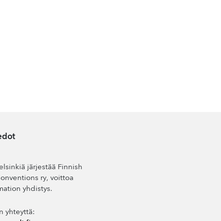
edot
lsinkiä järjestää Finnish
nventions ry, voittoa
mation yhdistys.
n yhteyttä: