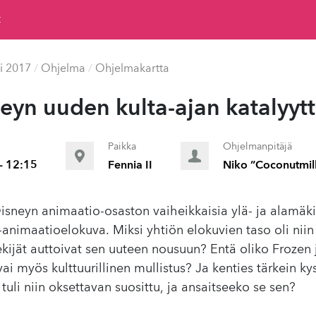
t
i 2017
/
Ohjelma
/
Ohjelmakartta
yn uuden kulta-ajan katalyyt­t
Paikka
Ohjelmanpitäjä
- 12:15
Fennia II
Niko ”Coconutmilk
sneyn animaatio-osaston vaiheikkaisia ylä- ja alamäk
-animaatioelokuva. Miksi yhtiön elokuvien taso oli niin
ekijät auttoivat sen uuteen nousuun? Entä oliko Frozen 
vai myös kulttuurillinen mullistus? Ja kenties tärkein ky
 tuli niin oksettavan suosittu, ja ansaitseeko se sen?