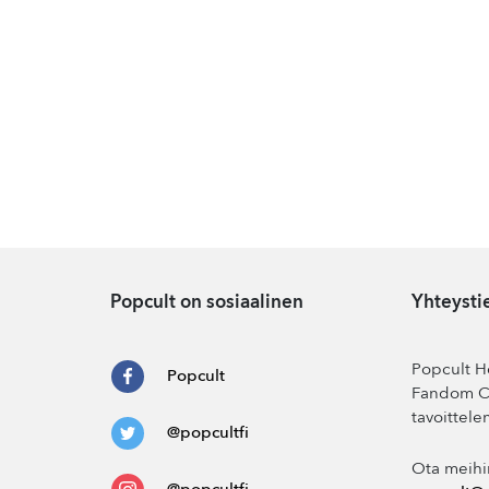
Popcult on sosiaalinen
Yhteysti
Popcult He
Popcult
Fandom Co
tavoittele
@popcultfi
Ota meihi