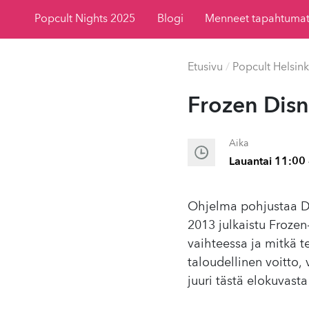
Popcult Nights 2025
Blogi
Menneet tapahtuma
Etusivu
/
Popcult Helsink
Frozen Disne
Aika
Lauantai 11:00 
Ohjelma pohjustaa Di
2013 julkaistu Frozen
vaihteessa ja mitkä t
taloudellinen voitto, 
juuri tästä elokuvasta