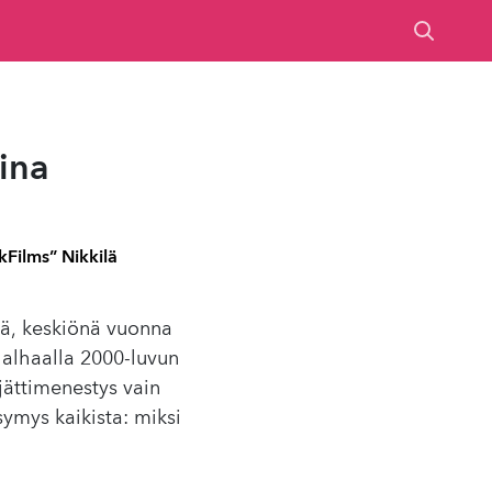
i­na
Films” Nikkilä
iä, keskiönä vuonna
 alhaalla 2000-luvun
jättimenestys vain
symys kaikista: miksi