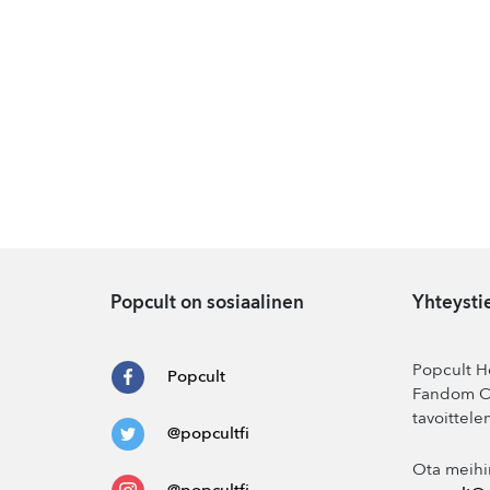
Popcult on sosiaalinen
Yhteysti
Popcult He
Popcult
Fandom Co
tavoittele
@popcultfi
Ota meihi