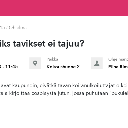
t
015
/
Ohjelma
ks tavikset ei tajuu?
Paikka
Ohjelmanp
0 - 11:45
Kokoushuone 2
Elina Rim
aavat kaupungin, eivätkä tavan koiranulkoiluttajat oik
aja kirjoittaa cosplaysta jutun, jossa puhutaan "pukule