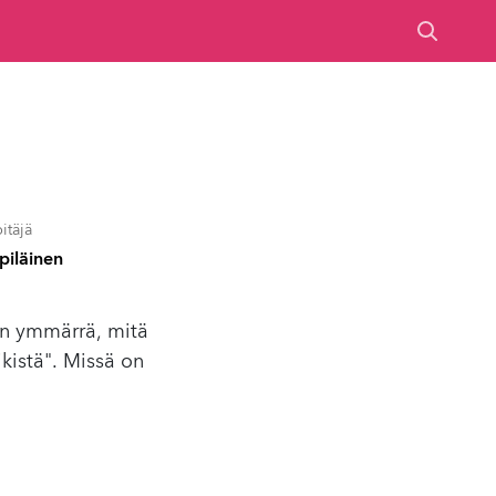
itäjä
piläinen
ein ymmärrä, mitä
ikistä". Missä on