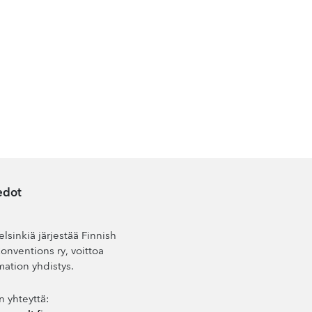
edot
lsinkiä järjestää Finnish
nventions ry, voittoa
mation yhdistys.
n yhteyttä: