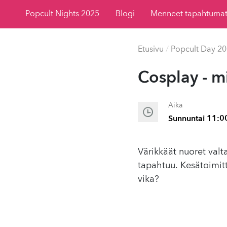
Popcult Nights 2025
Blogi
Menneet tapahtuma
Etusivu
/
Popcult Day 2
Cosplay - mi
Aika
Sunnuntai 11:0
Värikkäät nuoret valt
tapahtuu. Kesätoimitt
vika?