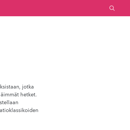
ksistaan, jotka
iäimmät hetket.
stellaan
aatioklassikoiden