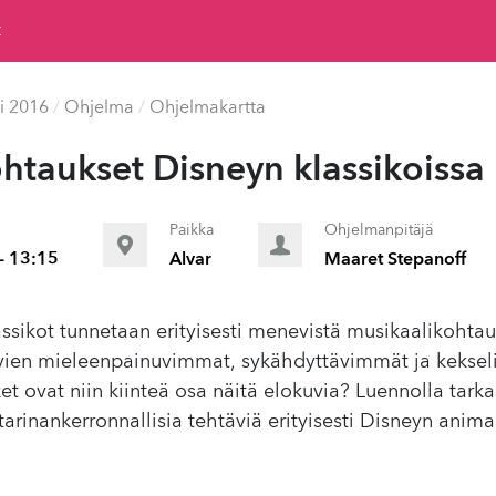
t
i 2016
/
Ohjelma
/
Ohjelmakartta
­htauk­set Disneyn klas­sikois­sa
Paikka
Ohjelmanpitäjä
- 13:15
Alvar
Maaret Stepanoff
sikot tunnetaan erityisesti menevistä musikaalikohtau
uvien mieleenpainuvimmat, sykähdyttävimmät ja keksel
et ovat niin kiinteä osa näitä elokuvia? Luennolla tarka
arinankerronnallisia tehtäviä erityisesti Disneyn anim