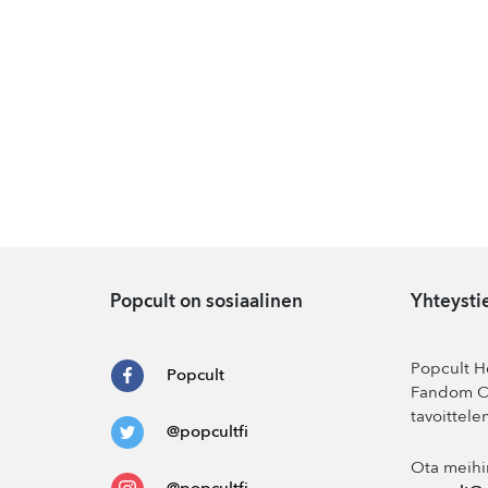
Popcult on sosiaalinen
Yhteysti
Popcult He
Popcult
Fandom Co
tavoittele
@popcultfi
Ota meihi