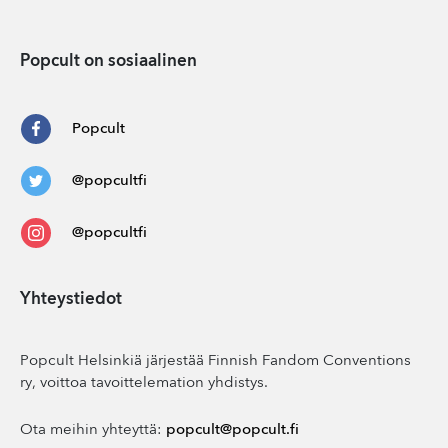
Popcult on sosiaalinen
Popcult
@popcultfi
@popcultfi
Yhteystiedot
Popcult Helsinkiä järjestää Finnish Fandom Conventions
ry, voittoa tavoittelemation yhdistys.
Ota meihin yhteyttä:
popcult@popcult.fi