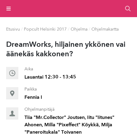
Valikko
Etusivu
/
Popcult Helsinki 2017
/
Ohjelma
/
Ohjelmakartta
DreamWorks, hiljainen ykkönen vai
äänekäs kakkonen?
Aika
Lauantai 12:30 - 13:45
Paikka
Fennia I
Ohjelmanpitäjä
Tiia "Mr.Collector" Joutsen, Iitu "Iitunes"
Ahonen, Milla "Pixeffect" Köykkä, Milja
"Paneroitukala" Toivanen