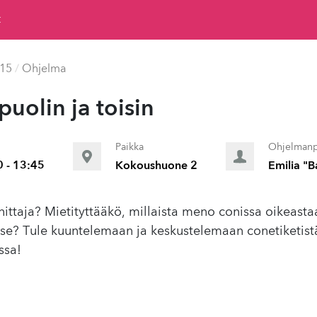
t
015
/
Ohjelma
puolin ja toisin
Paikka
Ohjelmanp
0 - 13:45
Kokoushuone 2
Emilia "B
nittaja? Mietityttääkö, millaista meno conissa oikeasta
itse? Tule kuuntelemaan ja keskustelemaan conetiketist
ssa!