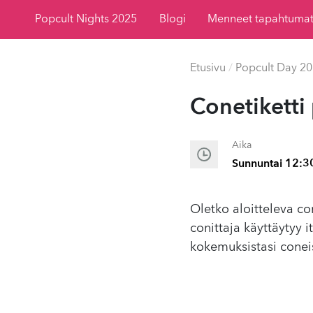
Popcult Nights 2025
Blogi
Menneet tapahtuma
Etusivu
/
Popcult Day 2
Conetiketti 
Aika
Sunnuntai 12:3
Oletko aloitteleva co
conittaja käyttäytyy 
kokemuksistasi conei