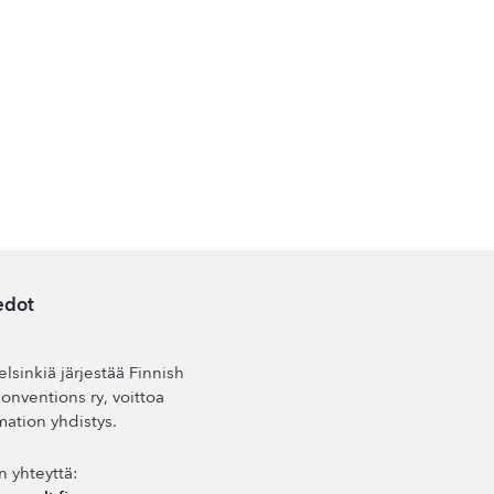
edot
lsinkiä järjestää Finnish
nventions ry, voittoa
mation yhdistys.
n yhteyttä: