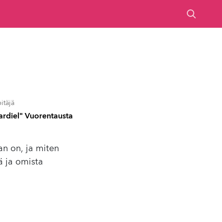
itäjä
ardiel" Vuorentausta
an on, ja miten
ä ja omista