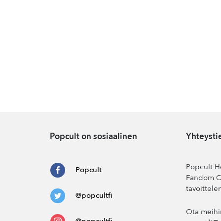
Popcult on sosiaalinen
Yhteysti
Popcult He
Popcult
Fandom Co
tavoittele
@popcultfi
Ota meihi