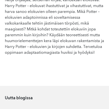
Neljä ohjaajaa, seitsemän kirjaa, kahdeksan elokuvaa.
Harry Potter – elokuvat ihastuttivat ja vihastuttivat, mutta
harva sanoo elokuvien olleen parempia. Mikä Potter –
elokuvien adaptoinnissa eli soveltamisessa
valkokankaalle tehtiin jästimäisen törpösti, mikä
maagisesti? Mitkä kohdat toteutettiin elokuviin jopa
paremmin kuin kirjoihin? Käydään teoreettisesti mutta
huumorielementtejen kera läpi elokuvan rakentamista ja
Harry Potter – elokuvien ja kirjojen suhdetta. Tervetuloa
oppimaan adaptaatiomagiasta huviksi ja hyödyksi!
Uutta blogissa