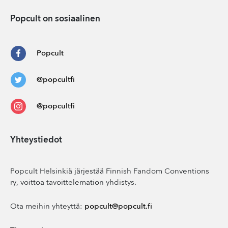
Popcult on sosiaalinen
Popcult
@popcultfi
@popcultfi
Yhteystiedot
Popcult Helsinkiä järjestää Finnish Fandom Conventions
ry, voittoa tavoittelemation yhdistys.
Ota meihin yhteyttä:
popcult@popcult.fi