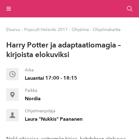
Valikko
Etusivu
/
Popcult Helsinki 2017
/
Ohjelma
/
Ohjelmakartta
Harry Potter ja adap­taa­tioma­gia –
kirjoista elokuviksi
Aika
Lauantai 17:00 - 18:15
Paikka
Nordia
Ohjelmanpitäjä
Laura "Nukkis" Paananen