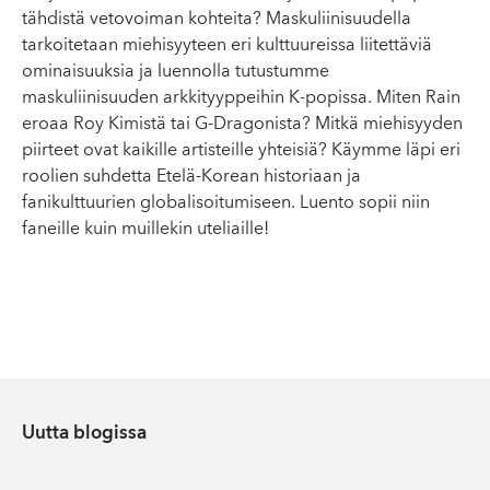
tähdistä vetovoiman kohteita? Maskuliinisuudella
tarkoitetaan miehisyyteen eri kulttuureissa liitettäviä
ominaisuuksia ja luennolla tutustumme
maskuliinisuuden arkkityyppeihin K-popissa. Miten Rain
eroaa Roy Kimistä tai G-Dragonista? Mitkä miehisyyden
piirteet ovat kaikille artisteille yhteisiä? Käymme läpi eri
roolien suhdetta Etelä-Korean historiaan ja
fanikulttuurien globalisoitumiseen. Luento sopii niin
faneille kuin muillekin uteliaille!
Uutta blogissa