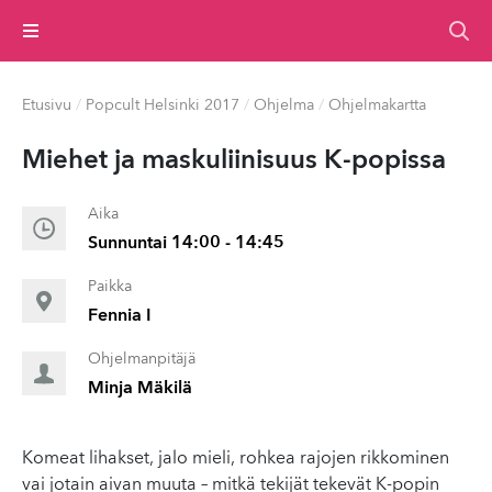
Valikko
Etusivu
/
Popcult Helsinki 2017
/
Ohjelma
/
Ohjelmakartta
Miehet ja maskuli­in­isu­us K-popissa
Aika
Sunnuntai 14:00 - 14:45
Paikka
Fennia I
Ohjelmanpitäjä
Minja Mäkilä
Komeat lihakset, jalo mieli, rohkea rajojen rikkominen
vai jotain aivan muuta – mitkä tekijät tekevät K-popin