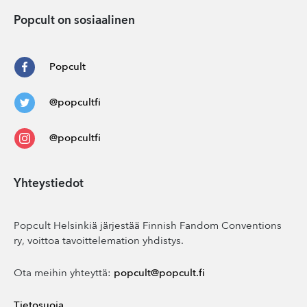
Popcult on sosiaalinen
Popcult
@popcultfi
@popcultfi
Yhteystiedot
Popcult Helsinkiä järjestää Finnish Fandom Conventions
ry, voittoa tavoittelemation yhdistys.
Ota meihin yhteyttä:
popcult@popcult.fi
Tietosuoja