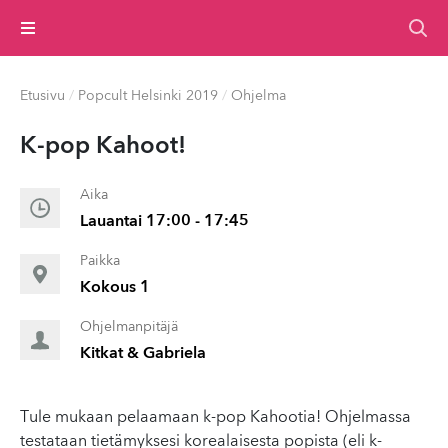
Valikko
Etusivu
/
Popcult Helsinki 2019
/
Ohjelma
K-pop Kahoot!
Aika
Lauantai 17:00 - 17:45
Paikka
Kokous 1
Ohjelmanpitäjä
Kitkat & Gabriela
Tule mukaan pelaamaan k-pop Kahootia! Ohjelmassa
testataan tietämyksesi korealaisesta popista (eli k-