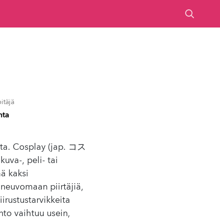
itäjä
nta
ista. Cosplay (jap. コス
uva-, peli- tai
ä kaksi
 neuvomaan piirtäjiä,
irustustarvikkeita
nto vaihtuu usein,