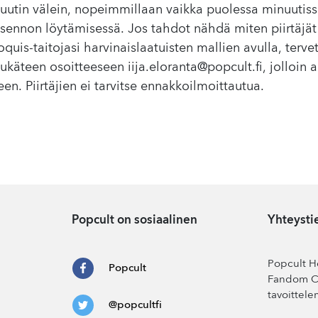
utin välein, nopeimmillaan vaikka puolessa minuutiss
ennon löytämisessä. Jos tahdot nähdä miten piirtäjät 
roquis-taitojasi harvinaislaatuisten mallien avulla, terv
etukäteen osoitteeseen
iija.eloranta@popcult.fi
, jolloin 
en. Piirtäjien ei tarvitse ennakkoilmoittautua.
Popcult on sosiaalinen
Yhteysti
Popcult He
Popcult
Fandom Co
tavoittele
@popcultfi