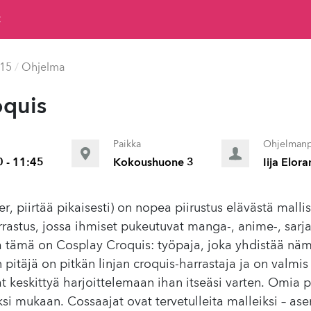
t
015
/
Ohjelma
oquis
Paikka
Ohjelmanp
0 - 11:45
Kokoushuone 3
Iija Elora
er, piirtää pikaisesti) on nopea piirustus elävästä mall
stus, jossa ihmiset pukeutuvat manga-, anime-, sarjak
 tämä on Cosplay Croquis: työpaja, joka yhdistää näm
pitäjä on pitkän linjan croquis-harrastaja ja on valmis
t keskittyä harjoittelemaan ihan itseäsi varten. Omia pi
ksi mukaan. Cossaajat ovat tervetulleita malleiksi – ase