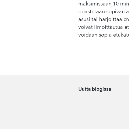
maksimissaan 10 minu
opastetaan sopivan as
asusi tai harjoittaa c
voivat ilmoittautua 
voidaan sopia etukäte
Uutta blogissa