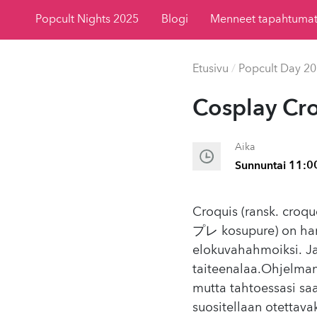
Popcult Nights 2025
Blogi
Menneet tapahtuma
Etusivu
/
Popcult Day 2
Cosplay Cr
Aika
Sunnuntai 11:0
Croquis (ransk. croqu
プレ kosupure) on harra
elokuvahahmoiksi. Ja
taiteenalaa.Ohjelman 
mutta tahtoessasi saa
suositellaan otettava