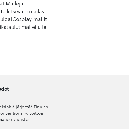
a! Malleja
tulkitsevat cosplay-
etuloa!Cosplay-mallit
aikataulut malleilulle
edot
lsinkiä järjestää Finnish
nventions ry, voittoa
mation yhdistys.