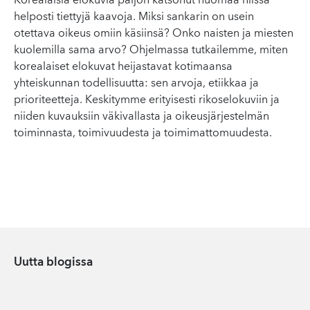
Korealaisia elokuvia paljon katsonut huomaa niissä
helposti tiettyjä kaavoja. Miksi sankarin on usein
otettava oikeus omiin käsiinsä? Onko naisten ja miesten
kuolemilla sama arvo? Ohjelmassa tutkailemme, miten
korealaiset elokuvat heijastavat kotimaansa
yhteiskunnan todellisuutta: sen arvoja, etiikkaa ja
prioriteetteja. Keskitymme erityisesti rikoselokuviin ja
niiden kuvauksiin väkivallasta ja oikeusjärjestelmän
toiminnasta, toimivuudesta ja toimimattomuudesta.
Uutta blogissa