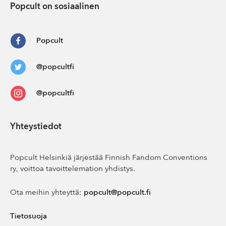
Popcult on sosiaalinen
Popcult
@popcultfi
@popcultfi
Yhteystiedot
Popcult Helsinkiä järjestää Finnish Fandom Conventions
ry, voittoa tavoittelemation yhdistys.
Ota meihin yhteyttä:
popcult@popcult.fi
Tietosuoja