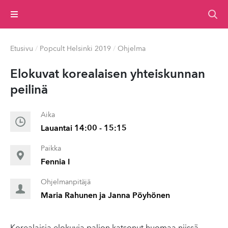
Valikko
Etusivu
/
Popcult Helsinki 2019
/
Ohjelma
Elokuvat korealaisen yhteiskun­nan
peilinä
Aika
Lauantai 14:00 - 15:15
Paikka
Fennia I
Ohjelmanpitäjä
Maria Rahunen ja Janna Pöyhönen