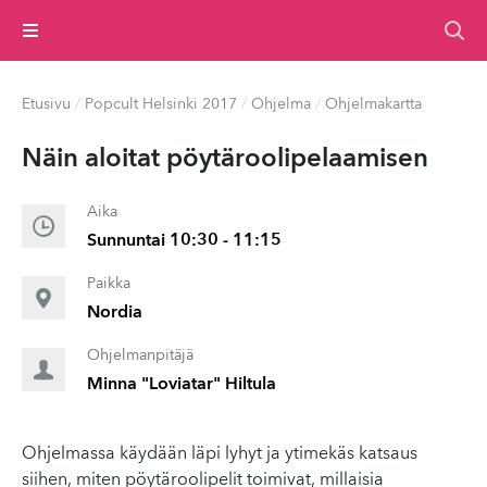
Valikko
Etusivu
/
Popcult Helsinki 2017
/
Ohjelma
/
Ohjelmakartta
Näin aloitat pöytäroolipelaamisen
Aika
Sunnuntai 10:30 - 11:15
Paikka
Nordia
Ohjelmanpitäjä
Minna "Loviatar" Hiltula
Ohjelmassa käydään läpi lyhyt ja ytimekäs katsaus
siihen, miten pöytäroolipelit toimivat, millaisia