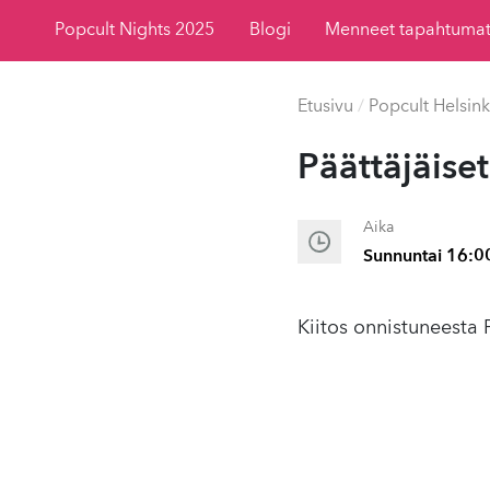
Popcult Nights 2025
Blogi
Menneet tapahtuma
Etusivu
/
Popcult Helsink
Päät­täjäiset
Aika
Sunnuntai 16:0
Kiitos onnistuneesta