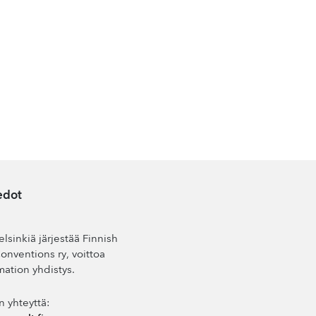
edot
lsinkiä järjestää Finnish
nventions ry, voittoa
mation yhdistys.
n yhteyttä: