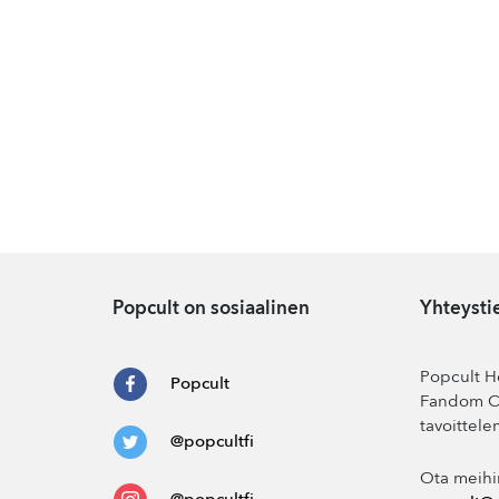
Popcult on sosiaalinen
Yhteysti
Popcult He
Popcult
Fandom Co
tavoittele
@popcultfi
Ota meihi