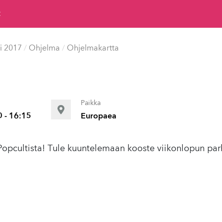
t
i 2017
/
Ohjelma
/
Ohjelmakartta
Paikka
0 - 16:15
Europaea
 Popcultista! Tule kuuntelemaan kooste viikonlopun par