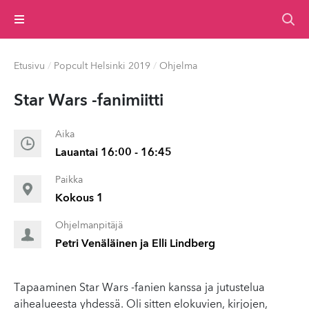
Valikko
Etusivu
/
Popcult Helsinki 2019
/
Ohjelma
Star Wars -fanimiitti
Aika
Lauantai 16:00 - 16:45
Paikka
Kokous 1
Ohjelmanpitäjä
Petri Venäläinen ja Elli Lindberg
Tapaaminen Star Wars -fanien kanssa ja jutustelua
aihealueesta yhdessä. Oli sitten elokuvien, kirjojen,