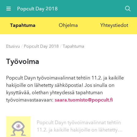
Valikko
Popcult Day 2018
Tapahtuma
Ohjelma
Yhteystiedot
Etusivu
/
Popcult Day 2018
/
Tapahtuma
Työvoima
Popcult Dayn työvoimavalinnat tehtiin 11.2. ja kaikille
hakijoille on lähetetty sähköpostia! Jos sinulla on
kysyttävää, olethan yhteydessä tapahtuman
työvoimavastaavaan:
saara.tuomisto@popcult.fi
Popcult Dayn työvoimavalinnat tehtiin
11.2. ja kaikille hakijoille on lähetetty
…