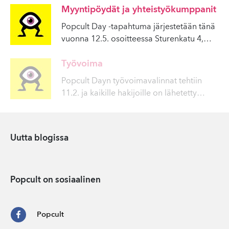
Myyntipöydät ja yhteistyökumppanit
Popcult Day -tapahtuma järjestetään tänä
vuonna 12.5. osoitteessa Sturenkatu 4,
…
Työvoima
Popcult Dayn työvoimavalinnat tehtiin
11.2. ja kaikille hakijoille on lähetetty
…
Uutta blogissa
Popcult on sosiaalinen
Popcult