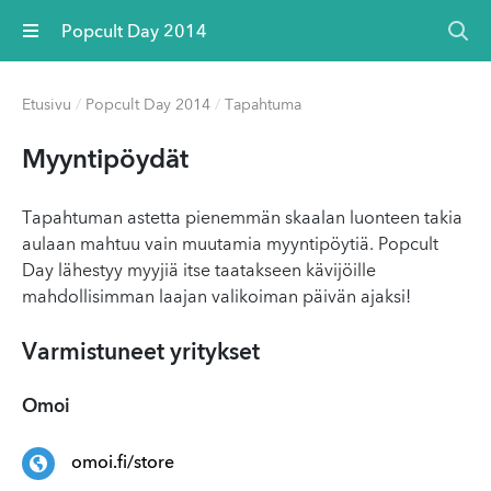
Valikko
Popcult Day 2014
Etusivu
/
Popcult Day 2014
/
Tapahtuma
Myyn­tipöy­dät
Tapahtuman astetta pienemmän skaalan luonteen takia
aulaan mahtuu vain muutamia myyntipöytiä. Popcult
Day lähestyy myyjiä itse taatakseen kävijöille
mahdollisimman laajan valikoiman päivän ajaksi!
Varmistuneet yritykset
Omoi
omoi.fi/store