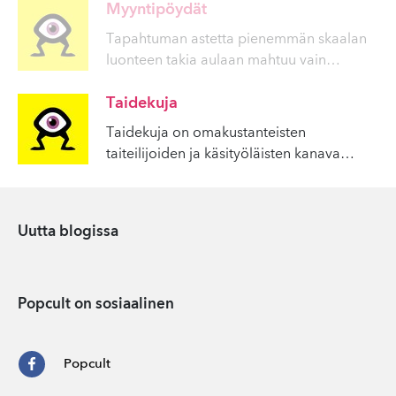
Myyntipöydät
Tapahtuman astetta pienemmän skaalan
luonteen takia aulaan mahtuu vain
…
Taidekuja
Taidekuja on omakustanteisten
taiteilijoiden ja käsityöläisten kanava
…
Uutta blogissa
Popcult on sosiaalinen
Popcult