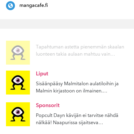
mangacafe.fi
Tapahtuman astetta pienemmän skaalan
luonteen takia aulaan mahtuu vain
…
Liput
Sisäänpääsy Malmitalon aulatiloihin ja
Malmin kirjastoon on ilmainen.
…
Sponsorit
Popcult Dayn kävijän ei tarvitse nähdä
nälkää! Naapurissa sijaitseva
…