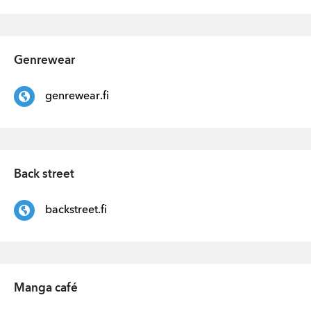
Genrewear
genrewear.fi
Back street
backstreet.fi
Manga café