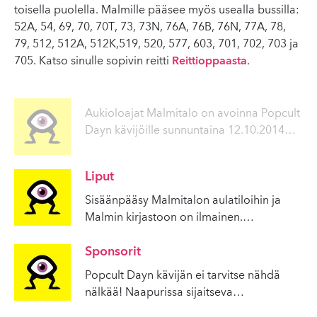
toisella puolella. Malmille pääsee myös usealla bussilla:
52A, 54, 69, 70, 70T, 73, 73N, 76A, 76B, 76N, 77A, 78,
79, 512, 512A, 512K,519, 520, 577, 603, 701, 702, 703 ja
705. Katso sinulle sopivin reitti
Reittioppaasta
.
Aukioloajat Malmitalo on avoinna Popcult
Dayn kävijöille sunnuntaina 12.10.2014
…
Liput
Sisäänpääsy Malmitalon aulatiloihin ja
Malmin kirjastoon on ilmainen.
…
Sponsorit
Popcult Dayn kävijän ei tarvitse nähdä
nälkää! Naapurissa sijaitseva
…