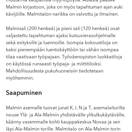
muutamia kaupallisia myyntipöytiä. Aulasta pääsee
Malmin kirjastoon, joka on myös tapahtuman ajan auki
kävijöille. Malmitalon narikka on valvottu ja ilmainen.
Malmisali (200 henkeä) ja pieni sali (120 henkeä) ovat
valjastettu tapahtuman ajaksi kutsuvierasohjelmalle
sekä esityksille ja luennoille. Isompia kokoustiloja on
kaksi pienempään luentokäyttöön tai vähän isompaa
tilaa vaativaan työpajaan. Työväenopiston luokkatiloja
on käytössä runsaasti työpaja- ja miittitiloiksi.
Mahdollisuudesta pukuhuoneisiin tiedotetaan
myöhemmin.
Saapuminen
Malmin asemalle tuovat junat K, I, N ja T, asemalaiturilta
nouse Ylä- ja Ala-Malmin yhdistävälle ylikulkukäytävälle,
käänny vasemmalle kohti kauppakeskus Novaa ja sen
läpi Ala-Malmin torille. Malmitalo on Ala-Malmin torin