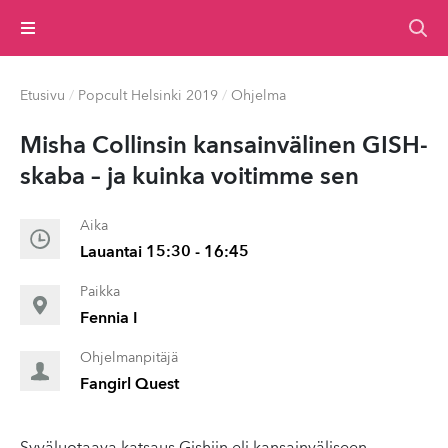
Valikko
Etusivu
/
Popcult Helsinki 2019
/
Ohjelma
Misha Collinsin kan­sain­vä­li­nen GISH-
skaba – ja kuinka voitimme sen
Aika
Lauantai 15:30 - 16:45
Paikka
Fennia I
Ohjelmanpitäjä
Fangirl Quest