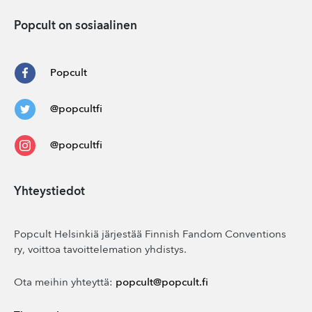
Popcult on sosiaalinen
Popcult
@popcultfi
@popcultfi
Yhteystiedot
Popcult Helsinkiä järjestää Finnish Fandom Conventions
ry, voittoa tavoittelemation yhdistys.
Ota meihin yhteyttä:
popcult@popcult.fi