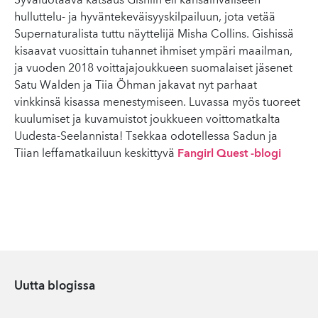
Syväluotaava katsaus Gishiin eli kansainväliseen
hulluttelu- ja hyväntekeväisyyskilpailuun, jota vetää
Supernaturalista tuttu näyttelijä Misha Collins. Gishissä
kisaavat vuosittain tuhannet ihmiset ympäri maailman,
ja vuoden 2018 voittajajoukkueen suomalaiset jäsenet
Satu Walden ja Tiia Öhman jakavat nyt parhaat
vinkkinsä kisassa menestymiseen. Luvassa myös tuoreet
kuulumiset ja kuvamuistot joukkueen voittomatkalta
Uudesta-Seelannista! Tsekkaa odotellessa Sadun ja
Tiian leffamatkailuun keskittyvä
Fangirl Quest -blogi
Uutta blogissa