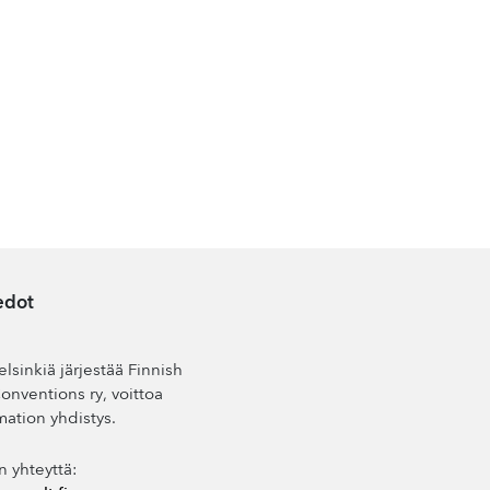
edot
lsinkiä järjestää Finnish
nventions ry, voittoa
mation yhdistys.
n yhteyttä: