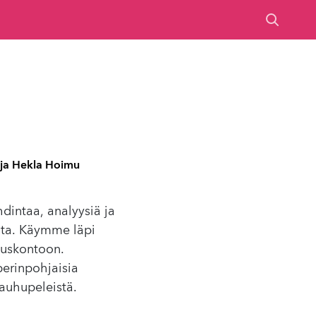
 ja Hekla Hoimu
intaa, analyysiä ja
salta. Käymme läpi
i uskontoon.
erinpohjaisia
kauhupeleistä.