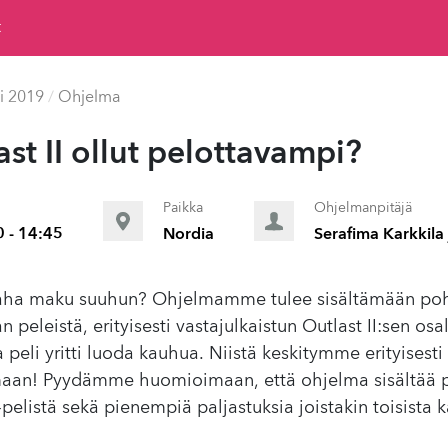
t
i 2019
/
Ohjelma
st II ollut pelot­tavampi?
Paikka
Ohjelmanpitäjä
0 - 14:45
Nordia
Serafima Karkkila
 paha maku suuhun? Ohjelmamme tulee sisältämään pohd
jan peleistä, erityisesti vastajulkaistun Outlast II:sen o
lla peli yritti luoda kauhua. Niistä keskitymme erityisest
maan! Pyydämme huomioimaan, että ohjelma sisältää p
 -pelistä sekä pienempiä paljastuksia joistakin toisista 
.