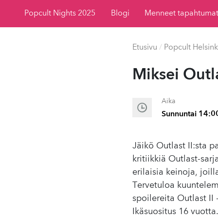
Popcult Nights 2025
Blogi
Menneet tapahtuma
Etusivu
/
Popcult Helsink
Miksei Outla
Aika
Sunnuntai 14:0
Jäikö Outlast II:sta
kritiikkiä Outlast-sar
erilaisia keinoja, joi
Tervetuloa kuuntele
spoilereita Outlast II
Ikäsuositus 16 vuotta