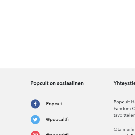
Popcult on sosiaalinen
Yhteysti
Popcult He
Popcult
Fandom Co
tavoittele
@popcultfi
Ota meihi